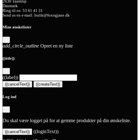
2630 Taastrup
Danmark
Ring til os:
53 61 41 31
Send os en e-mail:
butik@foxogjane.dk
Mine ønskelister
×
add_circle_outline
Opret en ny liste
((title))
×
((label))
((cancelText))
((createText))
Log ind
×
Du skal være logget på for at gemme produkter på din ønskeliste.
((loginText))
((cancelText))