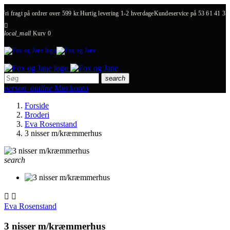
Fri fragt på ordrer over 599 kr.
Hurtig levering 1-2 hverdage
Kundeservice på
53 61 41 31

local_mall
Kurv
0
search
person_outline
Min konto
Forside
Broderi
Eva Rosenstand
3 nisser m/kræmmerhus
search


Eva Rosenstand
3 nisser m/kræmmerhus