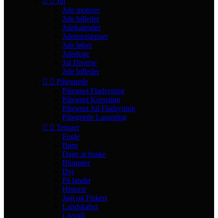


Jul
Jule motiver
Jule billeder
Julekalender
Juletræstæpper
Jule løber
Juleduge
Jul Diverse
Jule billeder


Påtegnede
Påtegnet Fladsyning
Påtegnet Korssting
Påtegnet Jul Fladsyning
Påtegnede Langsting


Temaer
Fugle
Børn
Dage at huske
Blomster
Dyr
På landet
Historie
Jagt og Fiskeri
Landskabet
Livsstil