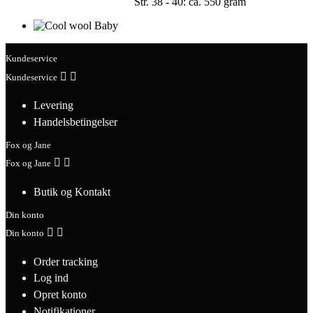
Str. 38 - 40: ca. 550 gram
Kundeservice


Kundeservice
Levering
Handelsbetingelser
Fox og Jane


Fox og Jane
Butik og Kontakt
Din konto


Din konto
Order tracking
Log ind
Opret konto
Notifikationer