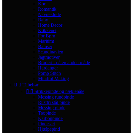
Kort
Romantik
Navneklude
Baby
Home Decor
Køkkenet
For Børn
Maritimt
Bamser
Scandinavien
Jagtmotiver
Broderi - på en anden måde
Hardanger
Pomp Stitch
Mindful Making


Tilbehør


Strikkepinde og hæklenåle
Messing rundpinde
Rustfri stål pinde
Messing pinde
Træpinde
Karbonpinde
Pindesæt
Hjælpepind