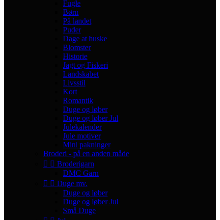
Fugle
Børn
På landet
Puder
Dage at huske
Blomster
Historie
Jagt og Fiskeri
Landskabet
Livsstil
Kort
Romantik
Duge og løber
Duge og løber Jul
Julekalender
Jule motiver
Mini pakninger
Broderi - på en anden måde


Broderigarn
DMC Garn


Duge mv.
Duge og løber
Duge og løber Jul
Små Duge