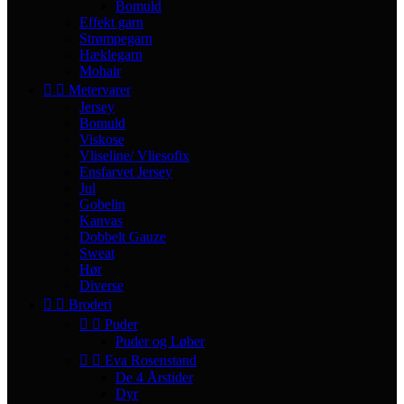
Bomuld
Effekt garn
Strømpegarn
Hæklegarn
Mohair


Metervarer
Jersey
Bomuld
Viskose
Vliseline/ Vliesofix
Ensfarvet Jersey
Jul
Gobelin
Kanvas
Dobbelt Gauze
Sweat
Hør
Diverse


Broderi


Puder
Puder og Løber


Eva Rosenstand
De 4 Årstider
Dyr