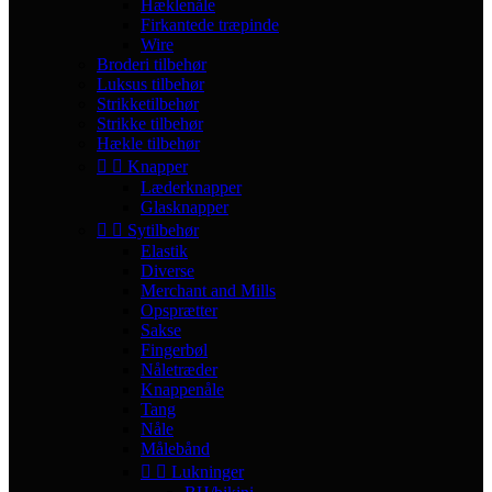
Hæklenåle
Firkantede træpinde
Wire
Broderi tilbehør
Luksus tilbehør
Strikketilbehør
Strikke tilbehør
Hækle tilbehør


Knapper
Læderknapper
Glasknapper


Sytilbehør
Elastik
Diverse
Merchant and Mills
Opsprætter
Sakse
Fingerbøl
Nåletræder
Knappenåle
Tang
Nåle
Målebånd


Lukninger