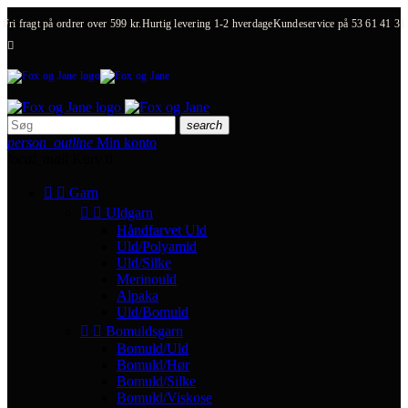
Fri fragt på ordrer over 599 kr.
Hurtig levering 1-2 hverdage
Kundeservice på
53 61 41 31

search
person_outline
Min konto
local_mall
Kurv
0


Garn


Uldgarn
Håndfarvet Uld
Uld/Polyamid
Uld/Silke
Merinould
Alpaka
Uld/Bomuld


Bomuldsgarn
Bomuld/Uld
Bomuld/Hør
Bomuld/Silke
Bomuld/Viskose