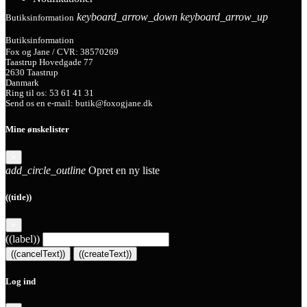
keyboard_arrow_down
keyboard_arrow_up
Butiksinformation
Butiksinformation
Fox og Jane / CVR: 38570269
Taastrup Hovedgade 77
2630 Taastrup
Danmark
Ring til os:
53 61 41 31
Send os en e-mail:
butik@foxogjane.dk
Mine ønskelister
×
add_circle_outline
Opret en ny liste
((title))
×
((label))
((cancelText))
((createText))
Log ind