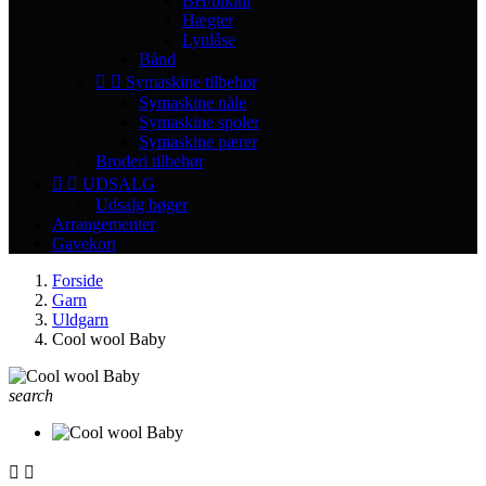
BH/bikini
Hægter
Lynlåse
Bånd


Symaskine tilbehør
Symaskine nåle
Symaskine spoler
Symaskine pærer
Broderi tilbehør


UDSALG
Udsalg bøger
Arrangementer
Gavekort
Forside
Garn
Uldgarn
Cool wool Baby
search

