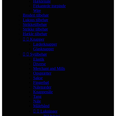
Hæklenåle
Firkantede træpinde
Wire
Broderi tilbehør
Luksus tilbehør
Strikketilbehør
Strikke tilbehør
Hækle tilbehør


Knapper
Læderknapper
Glasknapper


Sytilbehør
Elastik
Diverse
Merchant and Mills
Opsprætter
Sakse
Fingerbøl
Nåletræder
Knappenåle
Tang
Nåle
Målebånd


Lukninger