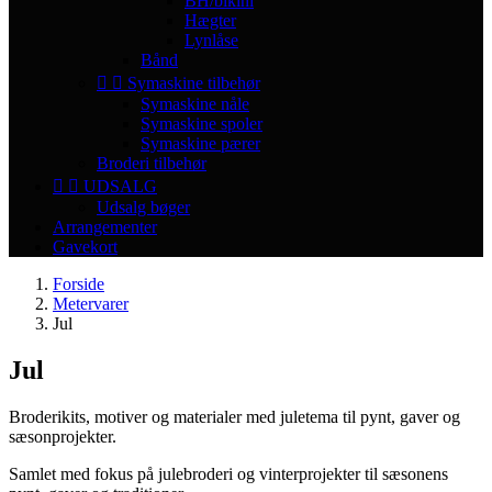
BH/bikini
Hægter
Lynlåse
Bånd


Symaskine tilbehør
Symaskine nåle
Symaskine spoler
Symaskine pærer
Broderi tilbehør


UDSALG
Udsalg bøger
Arrangementer
Gavekort
Forside
Metervarer
Jul
Jul
Broderikits, motiver og materialer med juletema til pynt, gaver og
sæsonprojekter.
Samlet med fokus på julebroderi og vinterprojekter til sæsonens