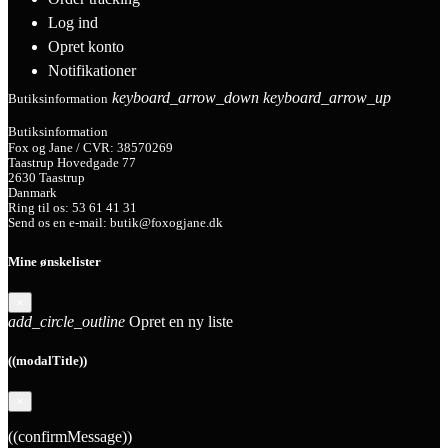
Log ind
Opret konto
Notifikationer
keyboard_arrow_down
keyboard_arrow_up
Butiksinformation
Butiksinformation
Fox og Jane / CVR: 38570269
Taastrup Hovedgade 77
2630 Taastrup
Danmark
Ring til os:
53 61 41 31
Send os en e-mail:
butik@foxogjane.dk
Mine ønskelister
×
add_circle_outline
Opret en ny liste
((modalTitle))
×
((confirmMessage))