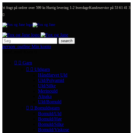
Fri fragt på ordrer over 599 kr.
Hurtig levering 1-2 hverdage
Kundeservice på
53 61 41 31

search
person_outline
Min konto
local_mall
Kurv
0


Garn


Uldgarn
Håndfarvet Uld
Uld/Polyamid
Uld/Silke
Merinould
Alpaka
Uld/Bomuld


Bomuldsgarn
Bomuld/Uld
Bomuld/Hør
Bomuld/Silke
Bomuld/Viskose