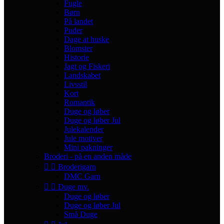
Fugle
Børn
På landet
Puder
Dage at huske
Blomster
Historie
Jagt og Fiskeri
Landskabet
Livsstil
Kort
Romantik
Duge og løber
Duge og løber Jul
Julekalender
Jule motiver
Mini pakninger
Broderi - på en anden måde


Broderigarn
DMC Garn


Duge mv.
Duge og løber
Duge og løber Jul
Små Duge