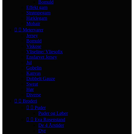
Bomuld
Effekt garn
Strømpegarn
Hæklegarn
Mohair


Metervarer
Jersey
Bomuld
Viskose
Vliseline/ Vliesofix
Ensfarvet Jersey
Jul
Gobelin
Kanvas
Dobbelt Gauze
Sweat
Hør
Diverse


Broderi


Puder
Puder og Løber


Eva Rosenstand
De 4 Årstider
Dyr