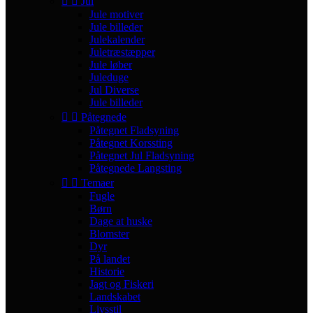


Jul
Jule motiver
Jule billeder
Julekalender
Juletræstæpper
Jule løber
Juleduge
Jul Diverse
Jule billeder


Påtegnede
Påtegnet Fladsyning
Påtegnet Korssting
Påtegnet Jul Fladsyning
Påtegnede Langsting


Temaer
Fugle
Børn
Dage at huske
Blomster
Dyr
På landet
Historie
Jagt og Fiskeri
Landskabet
Livsstil