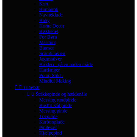
Kort
Romantik
Navneklude
Baby
Home Decor
Køkkenet
For Børn
Maritimt
Bamser
Scandinavien
Jagtmotiver
Broderi - på en anden måde
Hardanger
Pomp Stitch
Mindful Making


Tilbehør


Strikkepinde og hæklenåle
Messing rundpinde
Rustfri stål pinde
Messing pinde
Træpinde
Karbonpinde
Pindesæt
Hjælpepind