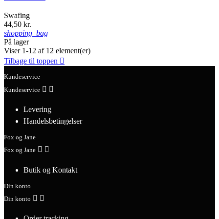
Swafing
44,50 kr.
shopping_bag
På lager
Viser 1-12 af 12 element(er)
Tilbage til toppen

Kundeservice


Kundeservice
Levering
Handelsbetingelser
Fox og Jane


Fox og Jane
Butik og Kontakt
Din konto


Din konto
Order tracking