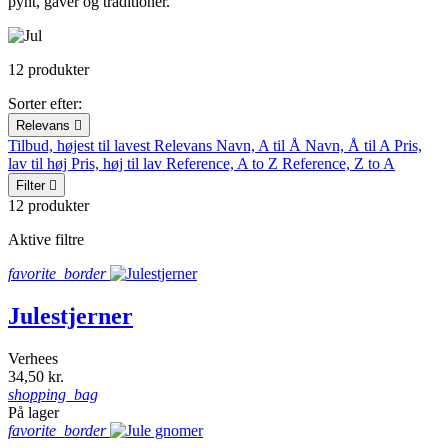
pynt, gaver og traditioner.
12 produkter
Sorter efter:
Relevans

Tilbud, højest til lavest
Relevans
Navn, A til Å
Navn, Å til A
Pris,
lav til høj
Pris, høj til lav
Reference, A to Z
Reference, Z to A
Filter

12 produkter
Aktive filtre
favorite_border
Julestjerner
Verhees
34,50 kr.
shopping_bag
På lager
favorite_border