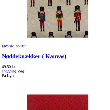
favorite_border
Nøddeknækker ( Kanvas)
49,50 kr.
shopping_bag
På lager