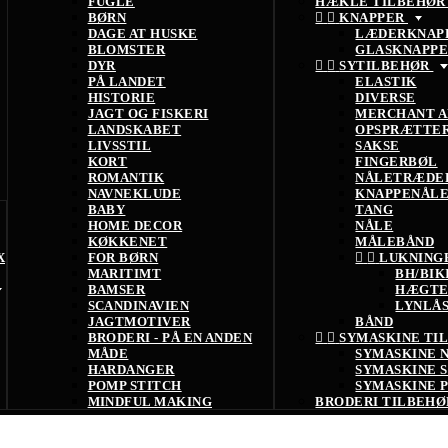
FUGLE
HÆKLE TILBEHØ
BØRN


KNAPPER
DAGE AT HUSKE
LÆDERKNAP
BLOMSTER
GLASKNAPP
DYR


SYTILBEHØR
PÅ LANDET
ELASTIK
HISTORIE
DIVERSE
JAGT OG FISKERI
MERCHANT A
LANDSKABET
OPSPRÆTTE
LIVSSTIL
SAKSE
KORT
FINGERBØL
ROMANTIK
NÅLETRÆDE
NAVNEKLUDE
KNAPPENÅL
BABY
TANG
HOME DECOR
NÅLE
KØKKENET
MÅLEBÅND
X
FOR BØRN


LUKNING
MARITIMT
BH/BIK
BAMSER
HÆGTE
SCANDINAVIEN
LYNLÅ
JAGTMOTIVER
BÅND
BRODERI - PÅ EN ANDEN


SYMASKINE TI
MÅDE
SYMASKINE 
HARDANGER
SYMASKINE 
POMP STITCH
SYMASKINE 
MINDFUL MAKING
BRODERI TILBEH