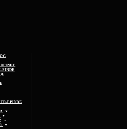
 OG
NDPINDE
L PINDE
DE
E
 TRÆPINDE
ØR
R
R
ØR