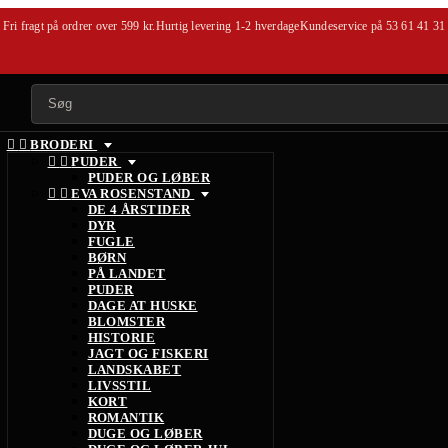
Fri fragt på ordrer over 599 kr.
Hurtig levering 1-2 hverdage
Kundeservice på
53 61 41 31


BRODERI


PUDER
PUDER OG LØBER


EVA ROSENSTAND
DE 4 ÅRSTIDER
DYR
FUGLE
BØRN
PÅ LANDET
PUDER
DAGE AT HUSKE
BLOMSTER
HISTORIE
JAGT OG FISKERI
LANDSKABET
LIVSSTIL
KORT
ROMANTIK
DUGE OG LØBER