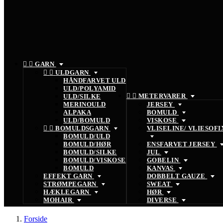


GARN


ULDGARN
HÅNDFARVET ULD
ULD/POLYAMID


METERVARER
ULD/SILKE
MERINOULD
JERSEY
ALPAKA
BOMULD
ULD/BOMULD
VISKOSE


BOMULDSGARN
VLISELINE/ VLIESOFI
BOMULD/ULD
BOMULD/HØR
ENSFARVET JERSEY
BOMULD/SILKE
JUL
BOMULD/VISKOSE
GOBELIN
BOMULD
KANVAS
EFFEKT GARN
DOBBELT GAUZE
STRØMPEGARN
SWEAT
HÆKLEGARN
HØR
MOHAIR
DIVERSE
Forside