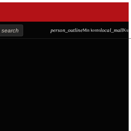
search
person_outline
local_mall
Min konto
Kur