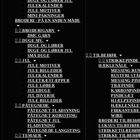
DUGE OG LØBER JUL
JULEKALENDER
JULE MOTIVER
MINI PAKNINGER
BRODERI - PÅ EN ANDEN MÅDE


BRODERIGARN
DMC GARN


DUGE MV.
DUGE OG LØBER
DUGE OG LØBER JUL


TILBEHØR
SMÅ DUGE


JUL


STRIKKEPINDE
JULE MOTIVER
HÆKLENÅLE
JULE BILLEDER
MESSING RU
JULEKALENDER
RUSTFRI STÅ
JULETRÆSTÆPPER
MESSING PIN
JULE LØBER
TRÆPINDE
JULEDUGE
KARBONPIND
JUL DIVERSE
PINDESÆT
JULE BILLEDER
HJÆLPEPIND


PÅTEGNEDE
HÆKLENÅLE
PÅTEGNET FLADSYNING
FIRKANTEDE
PÅTEGNET KORSSTING
WIRE
PÅTEGNET JUL
BRODERI TILBEH
FLADSYNING
LUKSUS TILBEHØ
PÅTEGNEDE LANGSTING
STRIKKETILBEHØ


TEMAER
STRIKKE TILBEH