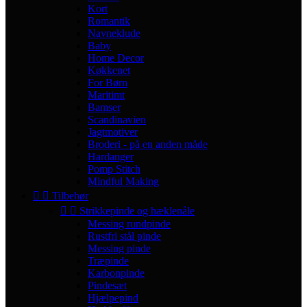
Kort
Romantik
Navneklude
Baby
Home Decor
Køkkenet
For Børn
Maritimt
Bamser
Scandinavien
Jagtmotiver
Broderi - på en anden måde
Hardanger
Pomp Stitch
Mindful Making


Tilbehør


Strikkepinde og hæklenåle
Messing rundpinde
Rustfri stål pinde
Messing pinde
Træpinde
Karbonpinde
Pindesæt
Hjælpepind