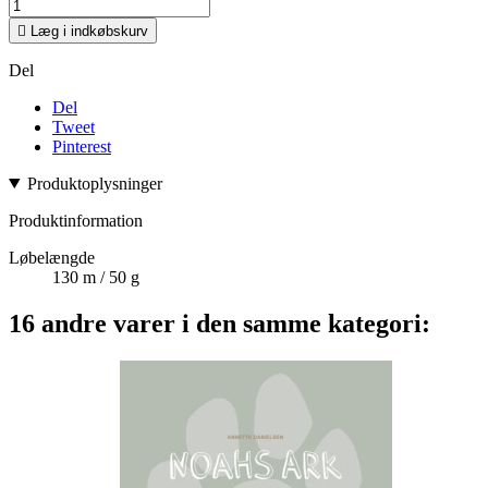

Læg i indkøbskurv
Del
Del
Tweet
Pinterest
Produktoplysninger
Produktinformation
Løbelængde
130 m / 50 g
16 andre varer i den samme kategori: