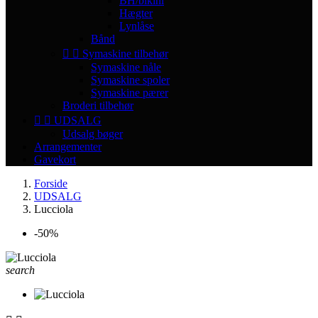
BH/bikini
Hægter
Lynlåse
Bånd


Symaskine tilbehør
Symaskine nåle
Symaskine spoler
Symaskine pærer
Broderi tilbehør


UDSALG
Udsalg bøger
Arrangementer
Gavekort
Forside
UDSALG
Lucciola
-50%
search