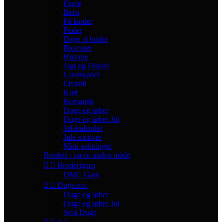
Fugle
Børn
På landet
Puder
Dage at huske
Blomster
Historie
Jagt og Fiskeri
Landskabet
Livsstil
Kort
Romantik
Duge og løber
Duge og løber Jul
Julekalender
Jule motiver
Mini pakninger
Broderi - på en anden måde


Broderigarn
DMC Garn


Duge mv.
Duge og løber
Duge og løber Jul
Små Duge