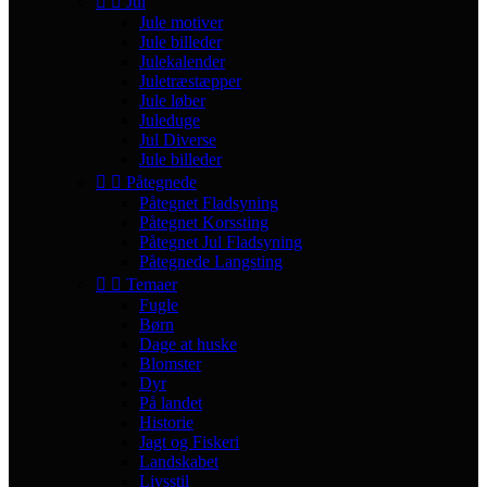


Jul
Jule motiver
Jule billeder
Julekalender
Juletræstæpper
Jule løber
Juleduge
Jul Diverse
Jule billeder


Påtegnede
Påtegnet Fladsyning
Påtegnet Korssting
Påtegnet Jul Fladsyning
Påtegnede Langsting


Temaer
Fugle
Børn
Dage at huske
Blomster
Dyr
På landet
Historie
Jagt og Fiskeri
Landskabet
Livsstil