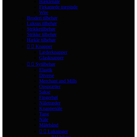
Hæklenåle
Firkantede træpinde
Wire
Broderi tilbehør
Luksus tilbehør
Strikketilbehør
Strikke tilbehør
Hækle tilbehør


Knapper
Læderknapper
Glasknapper


Sytilbehør
Elastik
Diverse
Merchant and Mills
Opsprætter
Sakse
Fingerbøl
Nåletræder
Knappenåle
Tang
Nåle
Målebånd


Lukninger