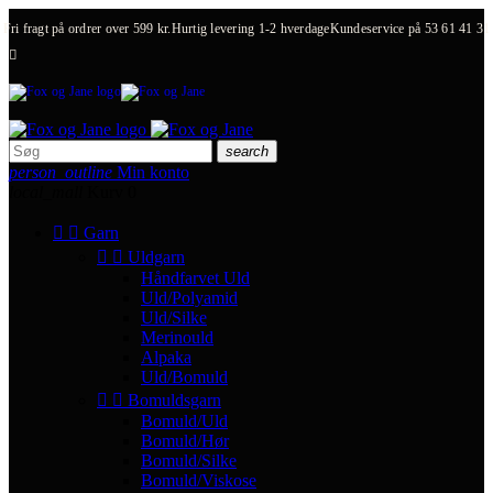
Fri fragt på ordrer over 599 kr.
Hurtig levering 1-2 hverdage
Kundeservice på
53 61 41 31

search
person_outline
Min konto
local_mall
Kurv
0


Garn


Uldgarn
Håndfarvet Uld
Uld/Polyamid
Uld/Silke
Merinould
Alpaka
Uld/Bomuld


Bomuldsgarn
Bomuld/Uld
Bomuld/Hør
Bomuld/Silke
Bomuld/Viskose