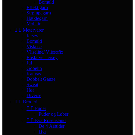
Bomuld
Effekt garn
Strømpegarn
Hæklegarn
Mohair


Metervarer
Jersey
Bomuld
Viskose
Vliseline/ Vliesofix
Ensfarvet Jersey
Jul
Gobelin
Kanvas
Dobbelt Gauze
Sweat
Hør
Diverse


Broderi


Puder
Puder og Løber


Eva Rosenstand
De 4 Årstider
Dyr