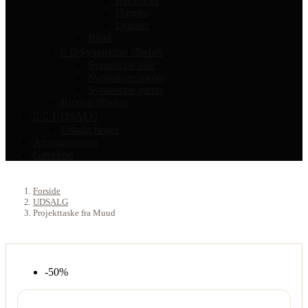
BH/bikini
Hægter
Lynlåse
Bånd


Symaskine tilbehør
Symaskine nåle
Symaskine spoler
Symaskine pærer
Broderi tilbehør


UDSALG
Udsalg bøger
Arrangementer
Gavekort
Forside
UDSALG
Projekttaske fra Muud
-50%