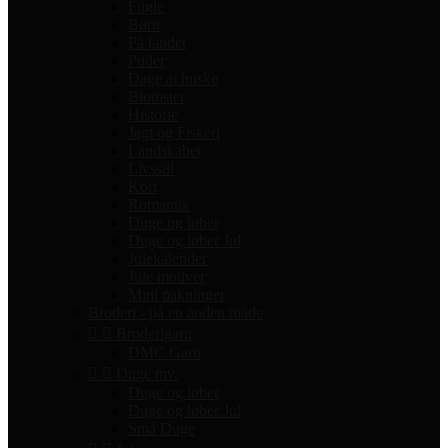
Fugle
Børn
På landet
Puder
Dage at huske
Blomster
Historie
Jagt og Fiskeri
Landskabet
Livsstil
Kort
Romantik
Duge og løber
Duge og løber Jul
Julekalender
Jule motiver
Mini pakninger
Broderi - på en anden måde


Broderigarn
DMC Garn


Duge mv.
Duge og løber
Duge og løber Jul
Små Duge