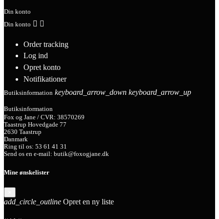
Din konto


Din konto
Order tracking
Log ind
Opret konto
Notifikationer
keyboard_arrow_down
keyboard_arrow_up
Butiksinformation
Butiksinformation
Fox og Jane / CVR: 38570269
Taastrup Hovedgade 77
2630 Taastrup
Danmark
Ring til os:
53 61 41 31
Send os en e-mail:
butik@foxogjane.dk
Mine ønskelister
×
add_circle_outline
Opret en ny liste