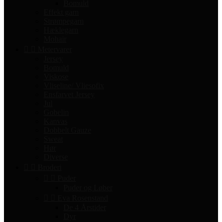
Bomuld
Effekt garn
Strømpegarn
Hæklegarn
Mohair


Metervarer
Jersey
Bomuld
Viskose
Vliseline/ Vliesofix
Ensfarvet Jersey
Jul
Gobelin
Kanvas
Dobbelt Gauze
Sweat
Hør
Diverse


Broderi


Puder
Puder og Løber


Eva Rosenstand
De 4 Årstider
Dyr