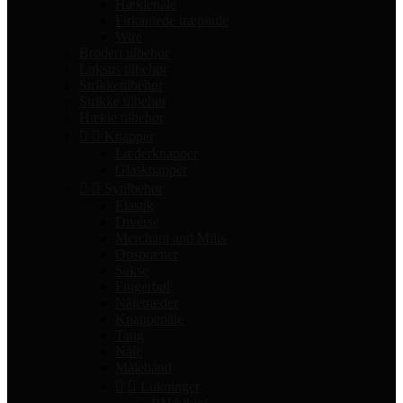
Hæklenåle
Firkantede træpinde
Wire
Broderi tilbehør
Luksus tilbehør
Strikketilbehør
Strikke tilbehør
Hækle tilbehør


Knapper
Læderknapper
Glasknapper


Sytilbehør
Elastik
Diverse
Merchant and Mills
Opsprætter
Sakse
Fingerbøl
Nåletræder
Knappenåle
Tang
Nåle
Målebånd


Lukninger