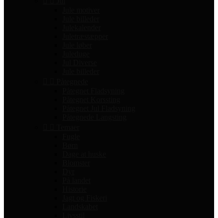


Jul
Jule motiver
Jule billeder
Julekalender
Juletræstæpper
Jule løber
Juleduge
Jul Diverse
Jule billeder


Påtegnede
Påtegnet Fladsyning
Påtegnet Korssting
Påtegnet Jul Fladsyning
Påtegnede Langsting


Temaer
Fugle
Børn
Dage at huske
Blomster
Dyr
På landet
Historie
Jagt og Fiskeri
Landskabet
Livsstil