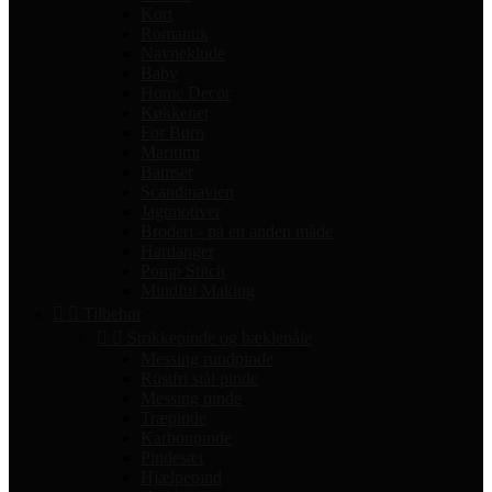
Kort
Romantik
Navneklude
Baby
Home Decor
Køkkenet
For Børn
Maritimt
Bamser
Scandinavien
Jagtmotiver
Broderi - på en anden måde
Hardanger
Pomp Stitch
Mindful Making


Tilbehør


Strikkepinde og hæklenåle
Messing rundpinde
Rustfri stål pinde
Messing pinde
Træpinde
Karbonpinde
Pindesæt
Hjælpepind