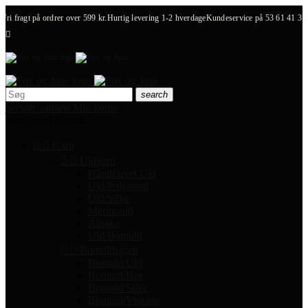
Fri fragt på ordrer over 599 kr.
Hurtig levering 1-2 hverdage
Kundeservice på
53 61 41 31

search
person_outline
Min konto
local_mall
Kurv
0


Garn


Uldgarn
Håndfarvet Uld
Uld/Polyamid
Uld/Silke
Merinould
Alpaka
Uld/Bomuld


Bomuldsgarn
Bomuld/Uld
Bomuld/Hør
Bomuld/Silke
Bomuld/Viskose