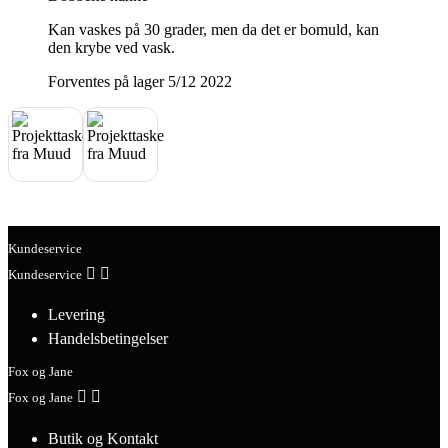
Kan vaskes på 30 grader, men da det er bomuld, kan
den krybe ved vask.
Forventes på lager 5/12 2022
Kundeservice


Kundeservice
Levering
Handelsbetingelser
Fox og Jane


Fox og Jane
Butik og Kontakt