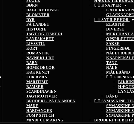
FUGLE
HÆKLE TILBEHØ
BØRN


KNAPPER
DAGE AT HUSKE
LÆDERKNAP
BLOMSTER
GLASKNAPP
DYR


SYTILBEHØR
PÅ LANDET
ELASTIK
HISTORIE
DIVERSE
JAGT OG FISKERI
MERCHANT A
LANDSKABET
OPSPRÆTTE
LIVSSTIL
SAKSE
KORT
FINGERBØL
ROMANTIK
NÅLETRÆDE
NAVNEKLUDE
KNAPPENÅL
BABY
TANG
HOME DECOR
NÅLE
KØKKENET
MÅLEBÅND
X
FOR BØRN


LUKNING
MARITIMT
BH/BIK
BAMSER
HÆGTE
SCANDINAVIEN
LYNLÅ
JAGTMOTIVER
BÅND
BRODERI - PÅ EN ANDEN


SYMASKINE TI
MÅDE
SYMASKINE 
HARDANGER
SYMASKINE 
POMP STITCH
SYMASKINE 
MINDFUL MAKING
BRODERI TILBEH