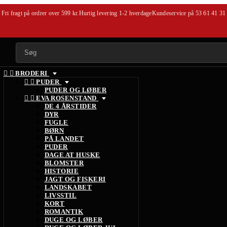
Fri fragt på ordrer over 599 kr.
Hurtig levering 1-2 hverdage
Kundeservice på
53 61 41 31


BRODERI


PUDER
PUDER OG LØBER


EVA ROSENSTAND
DE 4 ÅRSTIDER
DYR
FUGLE
BØRN
PÅ LANDET
PUDER
DAGE AT HUSKE
BLOMSTER
HISTORIE
JAGT OG FISKERI
LANDSKABET
LIVSSTIL
KORT
ROMANTIK
DUGE OG LØBER