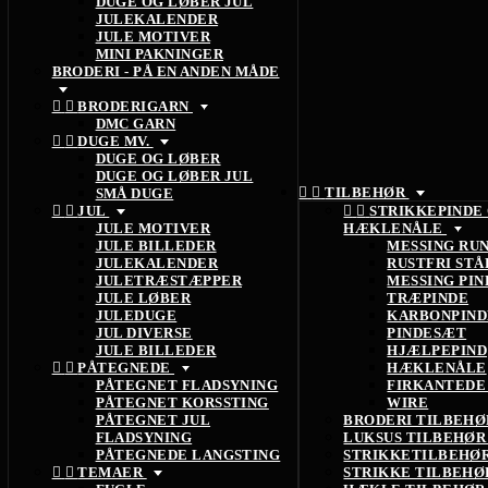
DUGE OG LØBER JUL
JULEKALENDER
JULE MOTIVER
MINI PAKNINGER
BRODERI - PÅ EN ANDEN MÅDE


BRODERIGARN
DMC GARN


DUGE MV.
DUGE OG LØBER
DUGE OG LØBER JUL


TILBEHØR
SMÅ DUGE


JUL


STRIKKEPINDE
JULE MOTIVER
HÆKLENÅLE
JULE BILLEDER
MESSING RU
JULEKALENDER
RUSTFRI STÅ
JULETRÆSTÆPPER
MESSING PIN
JULE LØBER
TRÆPINDE
JULEDUGE
KARBONPIND
JUL DIVERSE
PINDESÆT
JULE BILLEDER
HJÆLPEPIND


PÅTEGNEDE
HÆKLENÅLE
PÅTEGNET FLADSYNING
FIRKANTEDE
PÅTEGNET KORSSTING
WIRE
PÅTEGNET JUL
BRODERI TILBEH
FLADSYNING
LUKSUS TILBEHØ
PÅTEGNEDE LANGSTING
STRIKKETILBEHØ


TEMAER
STRIKKE TILBEH