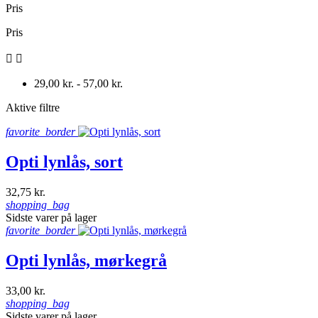
Pris
Pris


29,00 kr. - 57,00 kr.
Aktive filtre
favorite_border
Opti lynlås, sort
32,75 kr.
shopping_bag
Sidste varer på lager
favorite_border
Opti lynlås, mørkegrå
33,00 kr.
shopping_bag
Sidste varer på lager