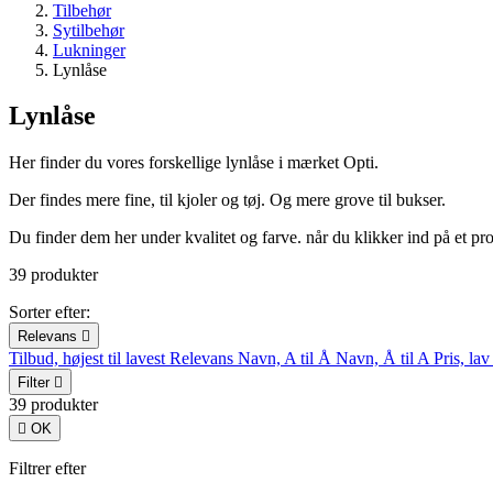
Tilbehør
Sytilbehør
Lukninger
Lynlåse
Lynlåse
Her finder du vores forskellige lynlåse i mærket Opti.
Der findes mere fine, til kjoler og tøj. Og mere grove til bukser.
Du finder dem her under kvalitet og farve. når du klikker ind på et p
39 produkter
Sorter efter:
Relevans

Tilbud, højest til lavest
Relevans
Navn, A til Å
Navn, Å til A
Pris, lav
Filter

39 produkter

OK
Filtrer efter