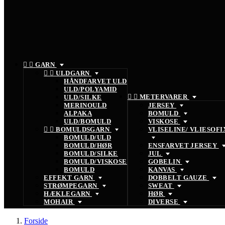


GARN


ULDGARN
HÅNDFARVET ULD
ULD/POLYAMID


METERVARER
ULD/SILKE
MERINOULD
JERSEY
ALPAKA
BOMULD
ULD/BOMULD
VISKOSE


BOMULDSGARN
VLISELINE/ VLIESOFI
BOMULD/ULD
BOMULD/HØR
ENSFARVET JERSEY
BOMULD/SILKE
JUL
BOMULD/VISKOSE
GOBELIN
BOMULD
KANVAS
EFFEKT GARN
DOBBELT GAUZE
STRØMPEGARN
SWEAT
HÆKLEGARN
HØR
MOHAIR
DIVERSE
Forside