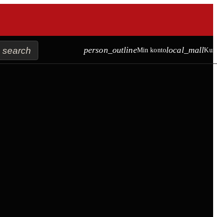
search
person_outline
local_mall
Min konto
Kur