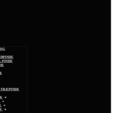
 OG
NDPINDE
L PINDE
DE
E
 TRÆPINDE
ØR
R
R
ØR