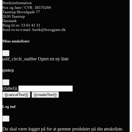
Butiksinformation
Fox og Jane / CVR: 38570269
Taastrup Hovedgade 77
2630 Taastrup
Danmark
Ring til os:
53 61 41 31
Send os en e-mail:
butik@foxogjane.dk
Mine ønskelister
×
add_circle_outline
Opret en ny liste
((title))
×
((label))
((cancelText))
((createText))
Log ind
×
Du skal være logget på for at gemme produkter på din ønskeliste.