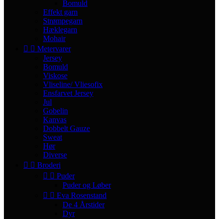
Bomuld
Effekt garn
Strømpegarn
Hæklegarn
Mohair


Metervarer
Jersey
Bomuld
Viskose
Vliseline/ Vliesofix
Ensfarvet Jersey
Jul
Gobelin
Kanvas
Dobbelt Gauze
Sweat
Hør
Diverse


Broderi


Puder
Puder og Løber


Eva Rosenstand
De 4 Årstider
Dyr