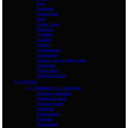
Kort
Romantik
Navneklude
Baby
Home Decor
Køkkenet
For Børn
Maritimt
Bamser
Scandinavien
Jagtmotiver
Broderi - på en anden måde
Hardanger
Pomp Stitch
Mindful Making


Tilbehør


Strikkepinde og hæklenåle
Messing rundpinde
Rustfri stål pinde
Messing pinde
Træpinde
Karbonpinde
Pindesæt
Hjælpepind