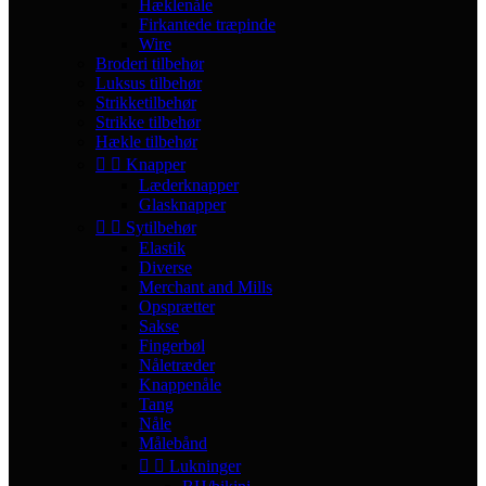
Hæklenåle
Firkantede træpinde
Wire
Broderi tilbehør
Luksus tilbehør
Strikketilbehør
Strikke tilbehør
Hækle tilbehør


Knapper
Læderknapper
Glasknapper


Sytilbehør
Elastik
Diverse
Merchant and Mills
Opsprætter
Sakse
Fingerbøl
Nåletræder
Knappenåle
Tang
Nåle
Målebånd


Lukninger