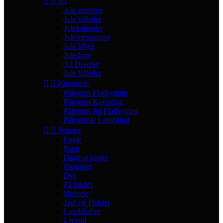


Jul
Jule motiver
Jule billeder
Julekalender
Juletræstæpper
Jule løber
Juleduge
Jul Diverse
Jule billeder


Påtegnede
Påtegnet Fladsyning
Påtegnet Korssting
Påtegnet Jul Fladsyning
Påtegnede Langsting


Temaer
Fugle
Børn
Dage at huske
Blomster
Dyr
På landet
Historie
Jagt og Fiskeri
Landskabet
Livsstil