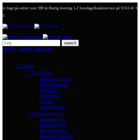
Fri fragt på ordrer over 599 kr.
Hurtig levering 1-2 hverdage
Kundeservice på
53 61 41 31

search
person_outline
Min konto
local_mall
Kurv
0


Garn


Uldgarn
Håndfarvet Uld
Uld/Polyamid
Uld/Silke
Merinould
Alpaka
Uld/Bomuld


Bomuldsgarn
Bomuld/Uld
Bomuld/Hør
Bomuld/Silke
Bomuld/Viskose