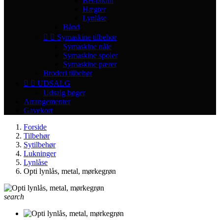
BH/bikini
Hægter
Lynlåse
Bånd


Symaskine tilbehør
Symaskine nåle
Symaskine spoler
Symaskine pærer
Broderi tilbehør


UDSALG
Udsalg bøger
Arrangementer
Gavekort
Forside
Tilbehør
Sytilbehør
Lukninger
Lynlåse
Opti lynlås, metal, mørkegrøn
search