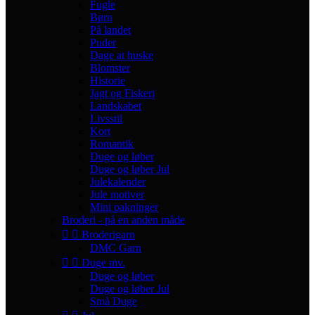
Fugle
Børn
På landet
Puder
Dage at huske
Blomster
Historie
Jagt og Fiskeri
Landskabet
Livsstil
Kort
Romantik
Duge og løber
Duge og løber Jul
Julekalender
Jule motiver
Mini pakninger
Broderi - på en anden måde


Broderigarn
DMC Garn


Duge mv.
Duge og løber
Duge og løber Jul
Små Duge