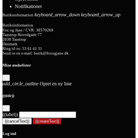
Notifikationer
keyboard_arrow_down
keyboard_arrow_up
Butiksinformation
Butiksinformation
Fox og Jane / CVR: 38570269
Taastrup Hovedgade 77
2630 Taastrup
Danmark
Ring til os:
53 61 41 31
Send os en e-mail:
butik@foxogjane.dk
Mine ønskelister
×
add_circle_outline
Opret en ny liste
((title))
×
((label))
((cancelText))
((createText))
Log ind