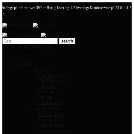
Fri fragt på ordrer over 599 kr.
Hurtig levering 1-2 hverdage
Kundeservice på
53 61 41 31

search
person_outline
Min konto
local_mall
Kurv
0


Garn


Uldgarn
Håndfarvet Uld
Uld/Polyamid
Uld/Silke
Merinould
Alpaka
Uld/Bomuld


Bomuldsgarn
Bomuld/Uld
Bomuld/Hør
Bomuld/Silke
Bomuld/Viskose