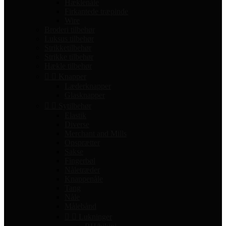
Hæklenåle
Firkantede træpinde
Wire
Broderi tilbehør
Luksus tilbehør
Strikketilbehør
Strikke tilbehør
Hækle tilbehør


Knapper
Læderknapper
Glasknapper


Sytilbehør
Elastik
Diverse
Merchant and Mills
Opsprætter
Sakse
Fingerbøl
Nåletræder
Knappenåle
Tang
Nåle
Målebånd


Lukninger