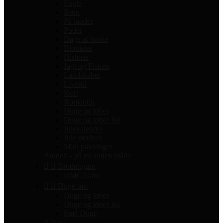
Fugle
Børn
På landet
Puder
Dage at huske
Blomster
Historie
Jagt og Fiskeri
Landskabet
Livsstil
Kort
Romantik
Duge og løber
Duge og løber Jul
Julekalender
Jule motiver
Mini pakninger
Broderi - på en anden måde


Broderigarn
DMC Garn


Duge mv.
Duge og løber
Duge og løber Jul
Små Duge