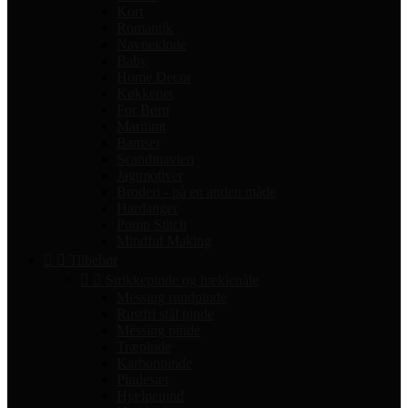
Kort
Romantik
Navneklude
Baby
Home Decor
Køkkenet
For Børn
Maritimt
Bamser
Scandinavien
Jagtmotiver
Broderi - på en anden måde
Hardanger
Pomp Stitch
Mindful Making


Tilbehør


Strikkepinde og hæklenåle
Messing rundpinde
Rustfri stål pinde
Messing pinde
Træpinde
Karbonpinde
Pindesæt
Hjælpepind