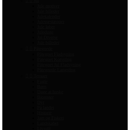


Jul
Jule motiver
Jule billeder
Julekalender
Juletræstæpper
Jule løber
Juleduge
Jul Diverse
Jule billeder


Påtegnede
Påtegnet Fladsyning
Påtegnet Korssting
Påtegnet Jul Fladsyning
Påtegnede Langsting


Temaer
Fugle
Børn
Dage at huske
Blomster
Dyr
På landet
Historie
Jagt og Fiskeri
Landskabet
Livsstil