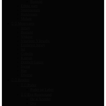
Bomuld
Effekt garn
Strømpegarn
Hæklegarn
Mohair


Metervarer
Jersey
Bomuld
Viskose
Vliseline/ Vliesofix
Ensfarvet Jersey
Jul
Gobelin
Kanvas
Dobbelt Gauze
Sweat
Hør
Diverse


Broderi


Puder
Puder og Løber


Eva Rosenstand
De 4 Årstider
Dyr