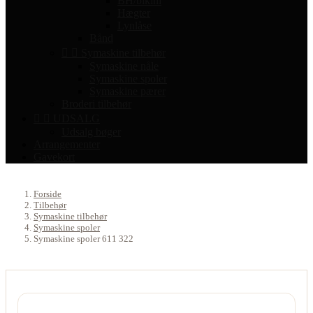
BH/bikini
Hægter
Lynlåse
Bånd


Symaskine tilbehør
Symaskine nåle
Symaskine spoler
Symaskine pærer
Broderi tilbehør


UDSALG
Udsalg bøger
Arrangementer
Gavekort
Forside
Tilbehør
Symaskine tilbehør
Symaskine spoler
Symaskine spoler 611 322