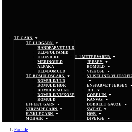


GARN


ULDGARN
HÅNDFARVET ULD
ULD/POLYAMID


METERVARER
ULD/SILKE
MERINOULD
JERSEY
ALPAKA
BOMULD
ULD/BOMULD
VISKOSE


BOMULDSGARN
VLISELINE/ VLIESOFI
BOMULD/ULD
BOMULD/HØR
ENSFARVET JERSEY
BOMULD/SILKE
JUL
BOMULD/VISKOSE
GOBELIN
BOMULD
KANVAS
EFFEKT GARN
DOBBELT GAUZE
STRØMPEGARN
SWEAT
HÆKLEGARN
HØR
MOHAIR
DIVERSE
Forside