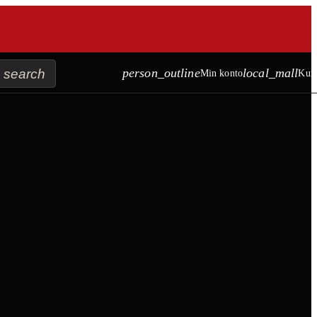
search
person_outline
local_mall
Min konto
Kur