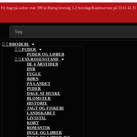
Fri fragt på ordrer over 599 kr.
Hurtig levering 1-2 hverdage
Kundeservice på
53 61 41 31


BRODERI


PUDER
PUDER OG LØBER


EVA ROSENSTAND
DE 4 ÅRSTIDER
DYR
FUGLE
BØRN
PÅ LANDET
PUDER
DAGE AT HUSKE
BLOMSTER
HISTORIE
JAGT OG FISKERI
LANDSKABET
LIVSSTIL
KORT
ROMANTIK
DUGE OG LØBER