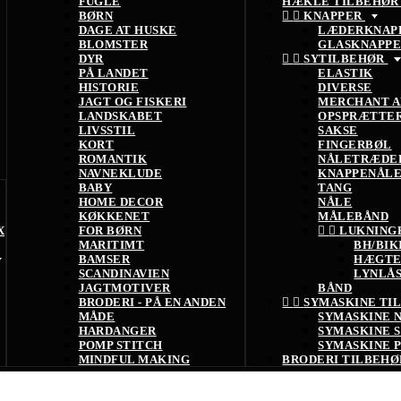
FUGLE
HÆKLE TILBEHØ
BØRN


KNAPPER
DAGE AT HUSKE
LÆDERKNAP
BLOMSTER
GLASKNAPP
DYR


SYTILBEHØR
PÅ LANDET
ELASTIK
HISTORIE
DIVERSE
JAGT OG FISKERI
MERCHANT A
LANDSKABET
OPSPRÆTTE
LIVSSTIL
SAKSE
KORT
FINGERBØL
ROMANTIK
NÅLETRÆDE
NAVNEKLUDE
KNAPPENÅL
BABY
TANG
HOME DECOR
NÅLE
KØKKENET
MÅLEBÅND
X
FOR BØRN


LUKNING
MARITIMT
BH/BIK
BAMSER
HÆGTE
SCANDINAVIEN
LYNLÅ
JAGTMOTIVER
BÅND
BRODERI - PÅ EN ANDEN


SYMASKINE TI
MÅDE
SYMASKINE 
HARDANGER
SYMASKINE 
POMP STITCH
SYMASKINE 
MINDFUL MAKING
BRODERI TILBEH