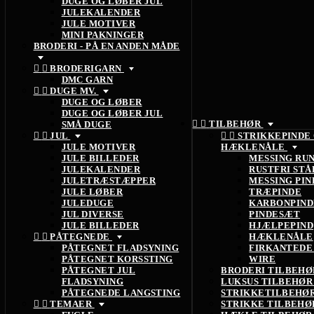
DUGE OG LØBER JUL
JULEKALENDER
JULE MOTIVER
MINI PAKNINGER
BRODERI - PÅ EN ANDEN MÅDE


BRODERIGARN
DMC GARN


DUGE MV.
DUGE OG LØBER
DUGE OG LØBER JUL


TILBEHØR
SMÅ DUGE


JUL


STRIKKEPINDE
JULE MOTIVER
HÆKLENÅLE
JULE BILLEDER
MESSING RU
JULEKALENDER
RUSTFRI STÅ
JULETRÆSTÆPPER
MESSING PIN
JULE LØBER
TRÆPINDE
JULEDUGE
KARBONPIND
JUL DIVERSE
PINDESÆT
JULE BILLEDER
HJÆLPEPIND


PÅTEGNEDE
HÆKLENÅLE
PÅTEGNET FLADSYNING
FIRKANTEDE
PÅTEGNET KORSSTING
WIRE
PÅTEGNET JUL
BRODERI TILBEH
FLADSYNING
LUKSUS TILBEHØ
PÅTEGNEDE LANGSTING
STRIKKETILBEHØ


TEMAER
STRIKKE TILBEH