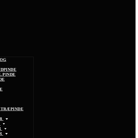
 OG
NDPINDE
L PINDE
DE
E
 TRÆPINDE
ØR
R
R
ØR