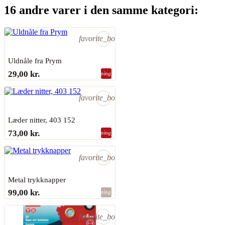
16 andre varer i den samme kategori:
favorite_border
Uldnåle fra Prym
PRYM
29,00 kr.
shopping_bag
På lager
favorite_border
Læder nitter, 403 152
PRYM
73,00 kr.
shopping_bag
Sidste varer på lager
favorite_border
Metal trykknapper
RESTYLE
99,00 kr.
shopping_bag
På lager
favorite_border