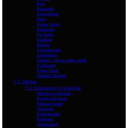
Kort
Romantik
Navneklude
Baby
Home Decor
Køkkenet
For Børn
Maritimt
Bamser
Scandinavien
Jagtmotiver
Broderi - på en anden måde
Hardanger
Pomp Stitch
Mindful Making


Tilbehør


Strikkepinde og hæklenåle
Messing rundpinde
Rustfri stål pinde
Messing pinde
Træpinde
Karbonpinde
Pindesæt
Hjælpepind