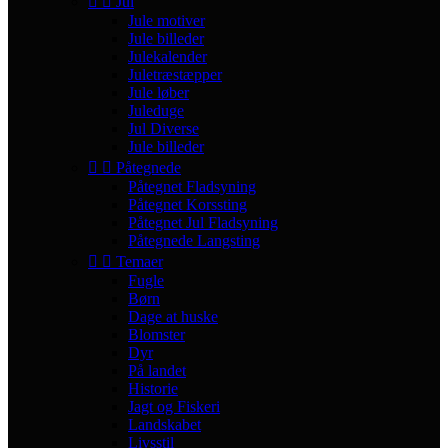


Jul
Jule motiver
Jule billeder
Julekalender
Juletræstæpper
Jule løber
Juleduge
Jul Diverse
Jule billeder


Påtegnede
Påtegnet Fladsyning
Påtegnet Korssting
Påtegnet Jul Fladsyning
Påtegnede Langsting


Temaer
Fugle
Børn
Dage at huske
Blomster
Dyr
På landet
Historie
Jagt og Fiskeri
Landskabet
Livsstil