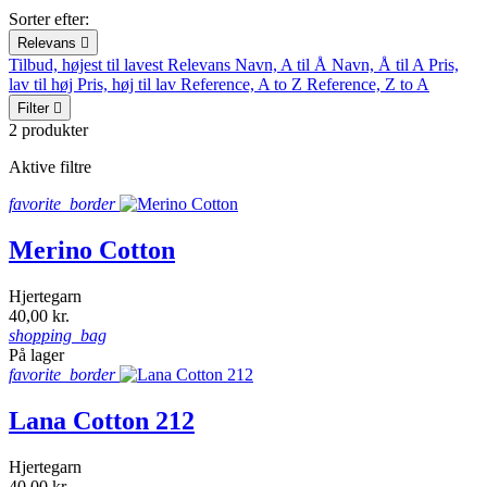
Sorter efter:
Relevans

Tilbud, højest til lavest
Relevans
Navn, A til Å
Navn, Å til A
Pris,
lav til høj
Pris, høj til lav
Reference, A to Z
Reference, Z to A
Filter

2 produkter
Aktive filtre
favorite_border
Merino Cotton
Hjertegarn
40,00 kr.
shopping_bag
På lager
favorite_border
Lana Cotton 212
Hjertegarn
40,00 kr.