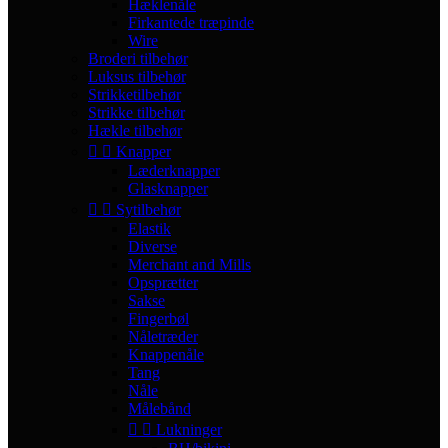
Hæklenåle
Firkantede træpinde
Wire
Broderi tilbehør
Luksus tilbehør
Strikketilbehør
Strikke tilbehør
Hækle tilbehør


Knapper
Læderknapper
Glasknapper


Sytilbehør
Elastik
Diverse
Merchant and Mills
Opsprætter
Sakse
Fingerbøl
Nåletræder
Knappenåle
Tang
Nåle
Målebånd


Lukninger