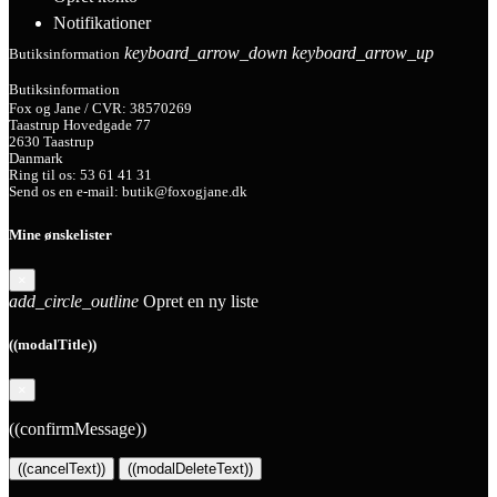
Notifikationer
keyboard_arrow_down
keyboard_arrow_up
Butiksinformation
Butiksinformation
Fox og Jane / CVR: 38570269
Taastrup Hovedgade 77
2630 Taastrup
Danmark
Ring til os:
53 61 41 31
Send os en e-mail:
butik@foxogjane.dk
Mine ønskelister
×
add_circle_outline
Opret en ny liste
((modalTitle))
×
((confirmMessage))
((cancelText))
((modalDeleteText))