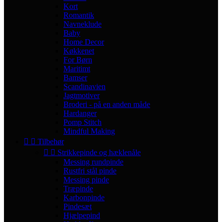
Kort
Romantik
Navneklude
Baby
Home Decor
Køkkenet
For Børn
Maritimt
Bamser
Scandinavien
Jagtmotiver
Broderi - på en anden måde
Hardanger
Pomp Stitch
Mindful Making


Tilbehør


Strikkepinde og hæklenåle
Messing rundpinde
Rustfri stål pinde
Messing pinde
Træpinde
Karbonpinde
Pindesæt
Hjælpepind