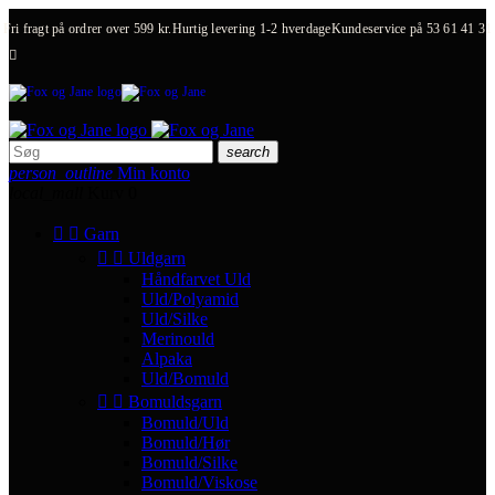
Fri fragt på ordrer over 599 kr.
Hurtig levering 1-2 hverdage
Kundeservice på
53 61 41 31

search
person_outline
Min konto
local_mall
Kurv
0


Garn


Uldgarn
Håndfarvet Uld
Uld/Polyamid
Uld/Silke
Merinould
Alpaka
Uld/Bomuld


Bomuldsgarn
Bomuld/Uld
Bomuld/Hør
Bomuld/Silke
Bomuld/Viskose