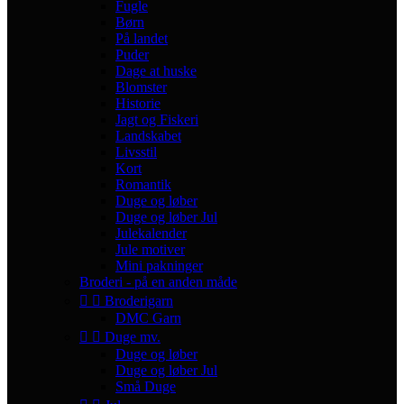
Fugle
Børn
På landet
Puder
Dage at huske
Blomster
Historie
Jagt og Fiskeri
Landskabet
Livsstil
Kort
Romantik
Duge og løber
Duge og løber Jul
Julekalender
Jule motiver
Mini pakninger
Broderi - på en anden måde


Broderigarn
DMC Garn


Duge mv.
Duge og løber
Duge og løber Jul
Små Duge