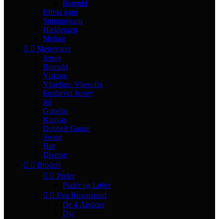
Bomuld
Effekt garn
Strømpegarn
Hæklegarn
Mohair


Metervarer
Jersey
Bomuld
Viskose
Vliseline/ Vliesofix
Ensfarvet Jersey
Jul
Gobelin
Kanvas
Dobbelt Gauze
Sweat
Hør
Diverse


Broderi


Puder
Puder og Løber


Eva Rosenstand
De 4 Årstider
Dyr