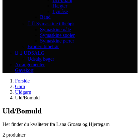
BH/bikini
Hægter
Lynlåse
Bånd


Symaskine tilbehør
Symaskine nåle
Symaskine spoler
Symaskine pærer
Broderi tilbehør


UDSALG
Udsalg bøger
Arrangementer
Gavekort
Forside
Garn
Uldgarn
Uld/Bomuld
Uld/Bomuld
Her finder du kvaliteter fra Lana Grossa og Hjertegarn
2 produkter