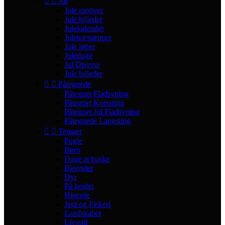


Jul
Jule motiver
Jule billeder
Julekalender
Juletræstæpper
Jule løber
Juleduge
Jul Diverse
Jule billeder


Påtegnede
Påtegnet Fladsyning
Påtegnet Korssting
Påtegnet Jul Fladsyning
Påtegnede Langsting


Temaer
Fugle
Børn
Dage at huske
Blomster
Dyr
På landet
Historie
Jagt og Fiskeri
Landskabet
Livsstil