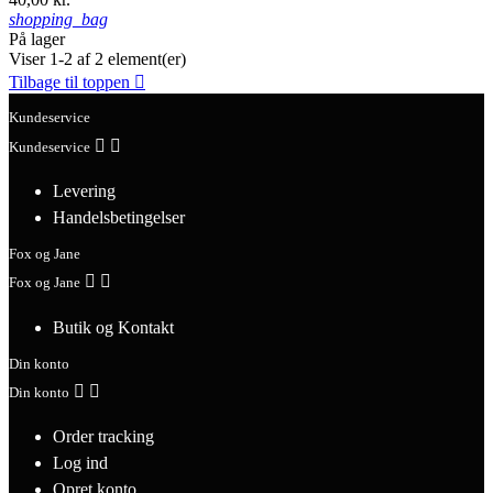
shopping_bag
På lager
Viser 1-2 af 2 element(er)
Tilbage til toppen

Kundeservice


Kundeservice
Levering
Handelsbetingelser
Fox og Jane


Fox og Jane
Butik og Kontakt
Din konto


Din konto
Order tracking
Log ind
Opret konto