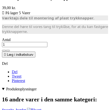
39,00 kr.

På lager 5 Varer
Værktøjs dele til montering af plast trykknapper.
Denne del høre til vores tang til tryklåse, for at du kan fastgøre
trykknapperne.
Antal

Læg i indkøbskurv
Del
Del
Tweet
Pinterest
Produktoplysninger
16 andre varer i den samme kategori:
favorite_border