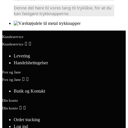
Denne del høre til vores tang til tryklåse, for at du
kan fastgøre trykknapperne.
Kundeservice


Kundeservice
Levering
Handelsbetingelser
Fox og Jane


Fox og Jane
Butik og Kontakt
Din konto


Din konto
Order tracking
Log ind