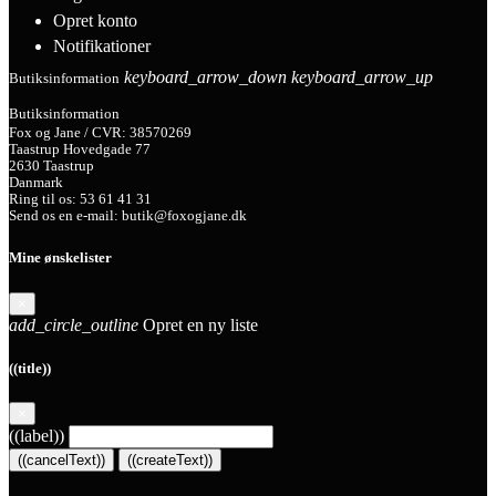
Opret konto
Notifikationer
keyboard_arrow_down
keyboard_arrow_up
Butiksinformation
Butiksinformation
Fox og Jane / CVR: 38570269
Taastrup Hovedgade 77
2630 Taastrup
Danmark
Ring til os:
53 61 41 31
Send os en e-mail:
butik@foxogjane.dk
Mine ønskelister
×
add_circle_outline
Opret en ny liste
((title))
×
((label))
((cancelText))
((createText))