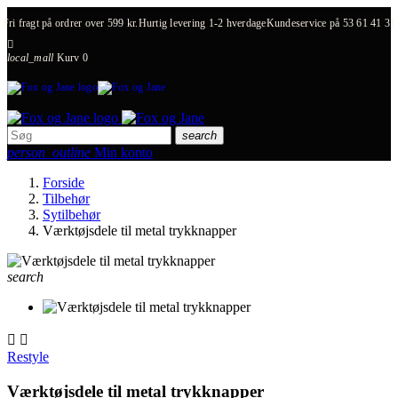
Fri fragt på ordrer over 599 kr.
Hurtig levering 1-2 hverdage
Kundeservice på
53 61 41 31

local_mall
Kurv
0
search
person_outline
Min konto
Forside
Tilbehør
Sytilbehør
Værktøjsdele til metal trykknapper
search


Restyle
Værktøjsdele til metal trykknapper