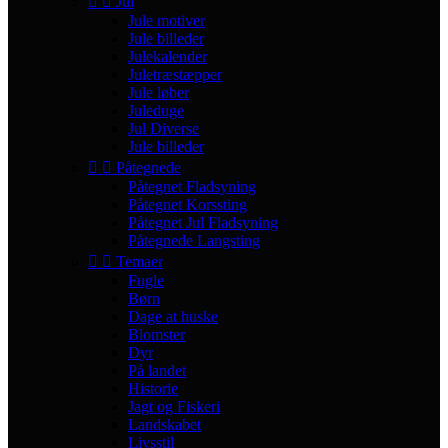


Jul
Jule motiver
Jule billeder
Julekalender
Juletræstæpper
Jule løber
Juleduge
Jul Diverse
Jule billeder


Påtegnede
Påtegnet Fladsyning
Påtegnet Korssting
Påtegnet Jul Fladsyning
Påtegnede Langsting


Temaer
Fugle
Børn
Dage at huske
Blomster
Dyr
På landet
Historie
Jagt og Fiskeri
Landskabet
Livsstil