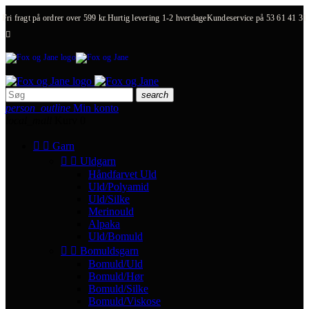
Fri fragt på ordrer over 599 kr.
Hurtig levering 1-2 hverdage
Kundeservice på
53 61 41 31

search
person_outline
Min konto
local_mall
Kurv
0


Garn


Uldgarn
Håndfarvet Uld
Uld/Polyamid
Uld/Silke
Merinould
Alpaka
Uld/Bomuld


Bomuldsgarn
Bomuld/Uld
Bomuld/Hør
Bomuld/Silke
Bomuld/Viskose