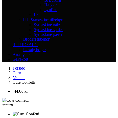
BH/bikini
Hægter
Lynlåse
Bånd


Symaskine tilbehør
Symaskine nåle
Symaskine spoler
Symaskine pærer
Broderi tilbehør


UDSALG
Udsalg bøger
Arrangementer
Gavekort
Forside
Garn
Mohair
Cute Confetti
-44,00 kr.
search