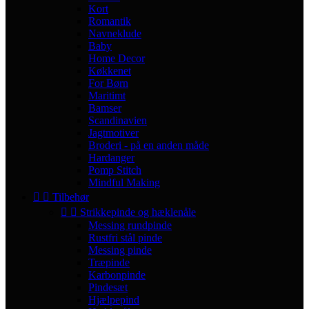
Kort
Romantik
Navneklude
Baby
Home Decor
Køkkenet
For Børn
Maritimt
Bamser
Scandinavien
Jagtmotiver
Broderi - på en anden måde
Hardanger
Pomp Stitch
Mindful Making


Tilbehør


Strikkepinde og hæklenåle
Messing rundpinde
Rustfri stål pinde
Messing pinde
Træpinde
Karbonpinde
Pindesæt
Hjælpepind