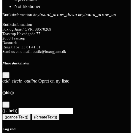
Notifikationer
keyboard_arrow_down
keyboard_arrow_up
Butiksinformation
Butiksinformation
Fox og Jane / CVR: 38570269
Taastrup Hovedgade 77
2630 Taastrup
Danmark
Ring til os:
53 61 41 31
Send os en e-mail:
butik@foxogjane.dk
Mine ønskelister
×
add_circle_outline
Opret en ny liste
((title))
×
((label))
((cancelText))
((createText))
Log ind