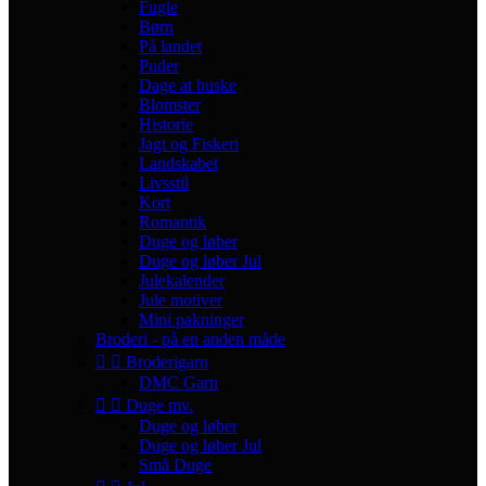
Fugle
Børn
På landet
Puder
Dage at huske
Blomster
Historie
Jagt og Fiskeri
Landskabet
Livsstil
Kort
Romantik
Duge og løber
Duge og løber Jul
Julekalender
Jule motiver
Mini pakninger
Broderi - på en anden måde


Broderigarn
DMC Garn


Duge mv.
Duge og løber
Duge og løber Jul
Små Duge