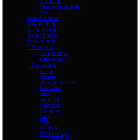
Hæklenåle
Firkantede træpinde
Wire
Broderi tilbehør
Luksus tilbehør
Strikketilbehør
Strikke tilbehør
Hækle tilbehør


Knapper
Læderknapper
Glasknapper


Sytilbehør
Elastik
Diverse
Merchant and Mills
Opsprætter
Sakse
Fingerbøl
Nåletræder
Knappenåle
Tang
Nåle
Målebånd


Lukninger