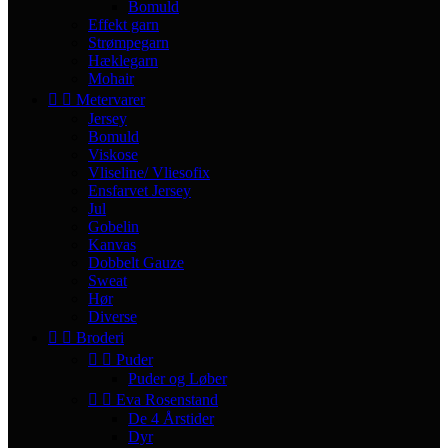
Bomuld
Effekt garn
Strømpegarn
Hæklegarn
Mohair


Metervarer
Jersey
Bomuld
Viskose
Vliseline/ Vliesofix
Ensfarvet Jersey
Jul
Gobelin
Kanvas
Dobbelt Gauze
Sweat
Hør
Diverse


Broderi


Puder
Puder og Løber


Eva Rosenstand
De 4 Årstider
Dyr