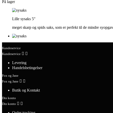
På lager
Lille sysaks 5"
meget skarp og spids saks, som er perfekt til de mindre syopgav
Kundeservice


Kundeservice
Levering
Handelsbetingelser
Fox og Jane


Fox og Jane
Butik og Kontakt
Din konto


Din konto
Order tracking