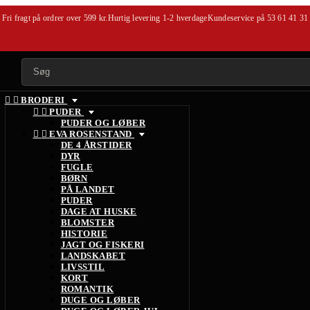
Fri fragt på ordrer over 599 kr.
Hurtig levering 1-2 hverdage
Kundeservice på
53 61 41 31


BRODERI


PUDER
PUDER OG LØBER


EVA ROSENSTAND
DE 4 ÅRSTIDER
DYR
FUGLE
BØRN
PÅ LANDET
PUDER
DAGE AT HUSKE
BLOMSTER
HISTORIE
JAGT OG FISKERI
LANDSKABET
LIVSSTIL
KORT
ROMANTIK
DUGE OG LØBER