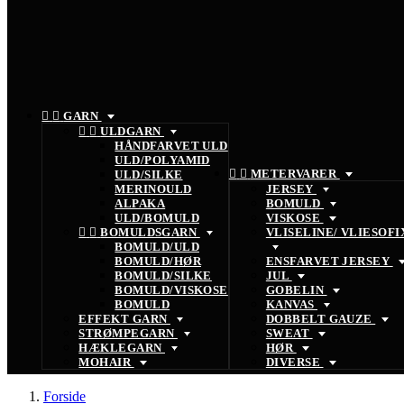


GARN


ULDGARN
HÅNDFARVET ULD
ULD/POLYAMID


METERVARER
ULD/SILKE
MERINOULD
JERSEY
ALPAKA
BOMULD
ULD/BOMULD
VISKOSE


BOMULDSGARN
VLISELINE/ VLIESOFI
BOMULD/ULD
BOMULD/HØR
ENSFARVET JERSEY
BOMULD/SILKE
JUL
BOMULD/VISKOSE
GOBELIN
BOMULD
KANVAS
EFFEKT GARN
DOBBELT GAUZE
STRØMPEGARN
SWEAT
HÆKLEGARN
HØR
MOHAIR
DIVERSE
Forside