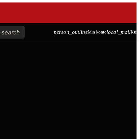
search
person_outline
local_mall
Min konto
Kur