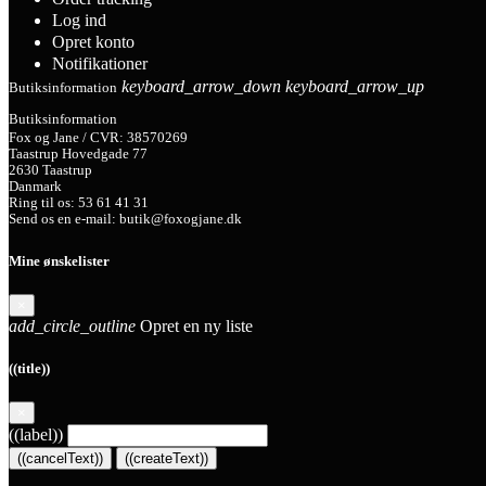
Log ind
Opret konto
Notifikationer
keyboard_arrow_down
keyboard_arrow_up
Butiksinformation
Butiksinformation
Fox og Jane / CVR: 38570269
Taastrup Hovedgade 77
2630 Taastrup
Danmark
Ring til os:
53 61 41 31
Send os en e-mail:
butik@foxogjane.dk
Mine ønskelister
×
add_circle_outline
Opret en ny liste
((title))
×
((label))
((cancelText))
((createText))