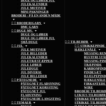
DUGE OG LØBER JUL
JULEKALENDER
JULE MOTIVER
MINI PAKNINGER
BRODERI - PÅ EN ANDEN MÅDE


BRODERIGARN
DMC GARN


DUGE MV.
DUGE OG LØBER
DUGE OG LØBER JUL


TILBEHØR
SMÅ DUGE


JUL


STRIKKEPINDE
JULE MOTIVER
HÆKLENÅLE
JULE BILLEDER
MESSING RU
JULEKALENDER
RUSTFRI STÅ
JULETRÆSTÆPPER
MESSING PIN
JULE LØBER
TRÆPINDE
JULEDUGE
KARBONPIND
JUL DIVERSE
PINDESÆT
JULE BILLEDER
HJÆLPEPIND


PÅTEGNEDE
HÆKLENÅLE
PÅTEGNET FLADSYNING
FIRKANTEDE
PÅTEGNET KORSSTING
WIRE
PÅTEGNET JUL
BRODERI TILBEH
FLADSYNING
LUKSUS TILBEHØ
PÅTEGNEDE LANGSTING
STRIKKETILBEHØ


TEMAER
STRIKKE TILBEH