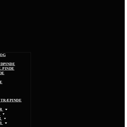
 OG
NDPINDE
L PINDE
DE
E
 TRÆPINDE
ØR
R
R
ØR