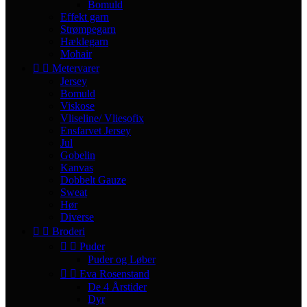
Bomuld
Effekt garn
Strømpegarn
Hæklegarn
Mohair


Metervarer
Jersey
Bomuld
Viskose
Vliseline/ Vliesofix
Ensfarvet Jersey
Jul
Gobelin
Kanvas
Dobbelt Gauze
Sweat
Hør
Diverse


Broderi


Puder
Puder og Løber


Eva Rosenstand
De 4 Årstider
Dyr