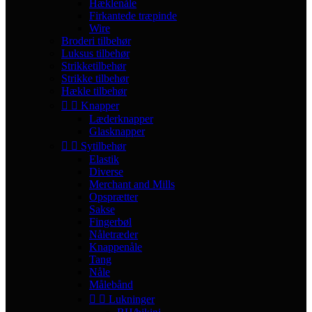
Hæklenåle
Firkantede træpinde
Wire
Broderi tilbehør
Luksus tilbehør
Strikketilbehør
Strikke tilbehør
Hækle tilbehør


Knapper
Læderknapper
Glasknapper


Sytilbehør
Elastik
Diverse
Merchant and Mills
Opsprætter
Sakse
Fingerbøl
Nåletræder
Knappenåle
Tang
Nåle
Målebånd


Lukninger