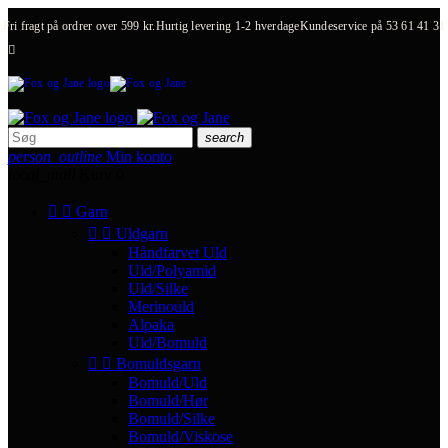
Fri fragt på ordrer over 599 kr.
Hurtig levering 1-2 hverdage
Kundeservice på
53 61 41 31

search
person_outline
Min konto
local_mall
Kurv
0


Garn


Uldgarn
Håndfarvet Uld
Uld/Polyamid
Uld/Silke
Merinould
Alpaka
Uld/Bomuld


Bomuldsgarn
Bomuld/Uld
Bomuld/Hør
Bomuld/Silke
Bomuld/Viskose