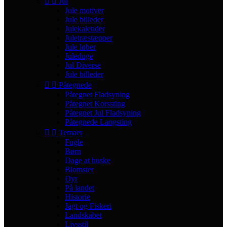


Jul
Jule motiver
Jule billeder
Julekalender
Juletræstæpper
Jule løber
Juleduge
Jul Diverse
Jule billeder


Påtegnede
Påtegnet Fladsyning
Påtegnet Korssting
Påtegnet Jul Fladsyning
Påtegnede Langsting


Temaer
Fugle
Børn
Dage at huske
Blomster
Dyr
På landet
Historie
Jagt og Fiskeri
Landskabet
Livsstil