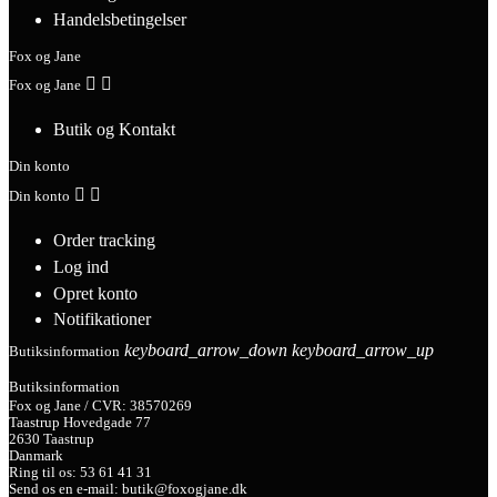
Handelsbetingelser
Fox og Jane


Fox og Jane
Butik og Kontakt
Din konto


Din konto
Order tracking
Log ind
Opret konto
Notifikationer
keyboard_arrow_down
keyboard_arrow_up
Butiksinformation
Butiksinformation
Fox og Jane / CVR: 38570269
Taastrup Hovedgade 77
2630 Taastrup
Danmark
Ring til os:
53 61 41 31
Send os en e-mail:
butik@foxogjane.dk