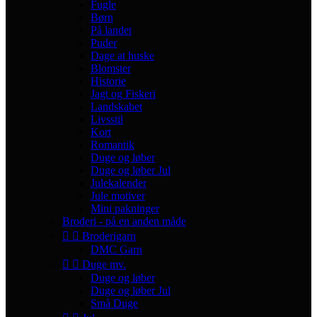
Fugle
Børn
På landet
Puder
Dage at huske
Blomster
Historie
Jagt og Fiskeri
Landskabet
Livsstil
Kort
Romantik
Duge og løber
Duge og løber Jul
Julekalender
Jule motiver
Mini pakninger
Broderi - på en anden måde


Broderigarn
DMC Garn


Duge mv.
Duge og løber
Duge og løber Jul
Små Duge