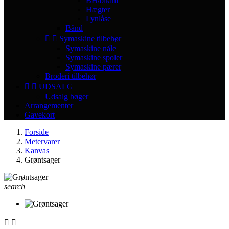
BH/bikini
Hægter
Lynlåse
Bånd


Symaskine tilbehør
Symaskine nåle
Symaskine spoler
Symaskine pærer
Broderi tilbehør


UDSALG
Udsalg bøger
Arrangementer
Gavekort
Forside
Metervarer
Kanvas
Grøntsager
search

