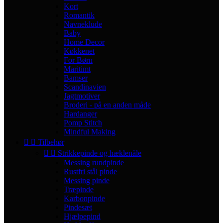
Kort
Romantik
Navneklude
Baby
Home Decor
Køkkenet
For Børn
Maritimt
Bamser
Scandinavien
Jagtmotiver
Broderi - på en anden måde
Hardanger
Pomp Stitch
Mindful Making


Tilbehør


Strikkepinde og hæklenåle
Messing rundpinde
Rustfri stål pinde
Messing pinde
Træpinde
Karbonpinde
Pindesæt
Hjælpepind