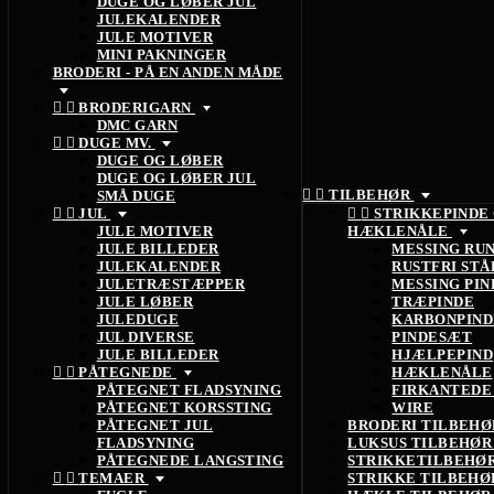
DUGE OG LØBER JUL
JULEKALENDER
JULE MOTIVER
MINI PAKNINGER
BRODERI - PÅ EN ANDEN MÅDE


BRODERIGARN
DMC GARN


DUGE MV.
DUGE OG LØBER
DUGE OG LØBER JUL


TILBEHØR
SMÅ DUGE


JUL


STRIKKEPINDE
JULE MOTIVER
HÆKLENÅLE
JULE BILLEDER
MESSING RU
JULEKALENDER
RUSTFRI STÅ
JULETRÆSTÆPPER
MESSING PIN
JULE LØBER
TRÆPINDE
JULEDUGE
KARBONPIND
JUL DIVERSE
PINDESÆT
JULE BILLEDER
HJÆLPEPIND


PÅTEGNEDE
HÆKLENÅLE
PÅTEGNET FLADSYNING
FIRKANTEDE
PÅTEGNET KORSSTING
WIRE
PÅTEGNET JUL
BRODERI TILBEH
FLADSYNING
LUKSUS TILBEHØ
PÅTEGNEDE LANGSTING
STRIKKETILBEHØ


TEMAER
STRIKKE TILBEH