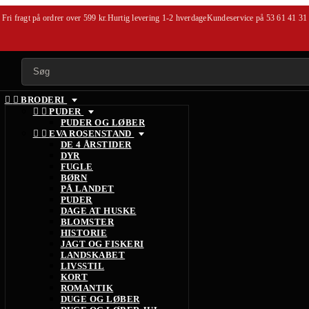
Fri fragt på ordrer over 599 kr.
Hurtig levering 1-2 hverdage
Kundeservice på
53 61 41 31


BRODERI


PUDER
PUDER OG LØBER


EVA ROSENSTAND
DE 4 ÅRSTIDER
DYR
FUGLE
BØRN
PÅ LANDET
PUDER
DAGE AT HUSKE
BLOMSTER
HISTORIE
JAGT OG FISKERI
LANDSKABET
LIVSSTIL
KORT
ROMANTIK
DUGE OG LØBER