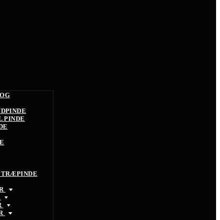
 OG
NDPINDE
L PINDE
DE
E
 TRÆPINDE
ØR
R
R
ØR