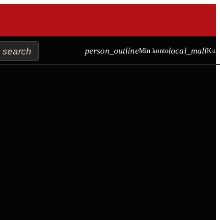
search
person_outline
local_mall
Min konto
Kur