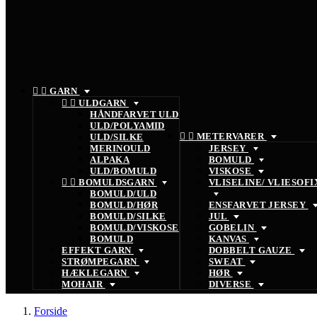


GARN


ULDGARN
HÅNDFARVET ULD
ULD/POLYAMID


METERVARER
ULD/SILKE
MERINOULD
JERSEY
ALPAKA
BOMULD
ULD/BOMULD
VISKOSE


BOMULDSGARN
VLISELINE/ VLIESOFI
BOMULD/ULD
BOMULD/HØR
ENSFARVET JERSEY
BOMULD/SILKE
JUL
BOMULD/VISKOSE
GOBELIN
BOMULD
KANVAS
EFFEKT GARN
DOBBELT GAUZE
STRØMPEGARN
SWEAT
HÆKLEGARN
HØR
MOHAIR
DIVERSE
Forside