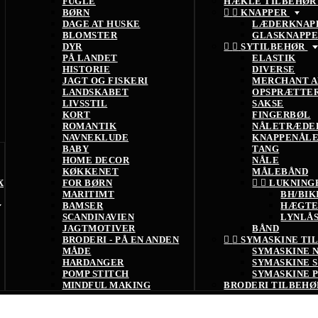
FUGLE
HÆKLE TILBEHØ
BØRN


KNAPPER
DAGE AT HUSKE
LÆDERKNAP
BLOMSTER
GLASKNAPP
DYR


SYTILBEHØR
PÅ LANDET
ELASTIK
HISTORIE
DIVERSE
JAGT OG FISKERI
MERCHANT A
LANDSKABET
OPSPRÆTTE
LIVSSTIL
SAKSE
KORT
FINGERBØL
ROMANTIK
NÅLETRÆDE
NAVNEKLUDE
KNAPPENÅL
BABY
TANG
HOME DECOR
NÅLE
KØKKENET
MÅLEBÅND
X
FOR BØRN


LUKNING
MARITIMT
BH/BIK
BAMSER
HÆGTE
SCANDINAVIEN
LYNLÅ
JAGTMOTIVER
BÅND
BRODERI - PÅ EN ANDEN


SYMASKINE TI
MÅDE
SYMASKINE 
HARDANGER
SYMASKINE 
POMP STITCH
SYMASKINE 
MINDFUL MAKING
BRODERI TILBEH