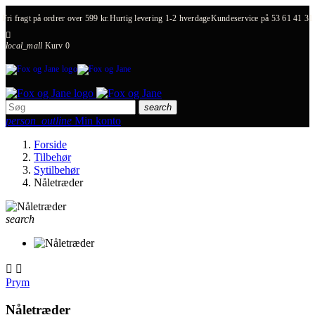
Fri fragt på ordrer over 599 kr.
Hurtig levering 1-2 hverdage
Kundeservice på
53 61 41 31

local_mall
Kurv
0
search
person_outline
Min konto
Forside
Tilbehør
Sytilbehør
Nåletræder
search


Prym
Nåletræder