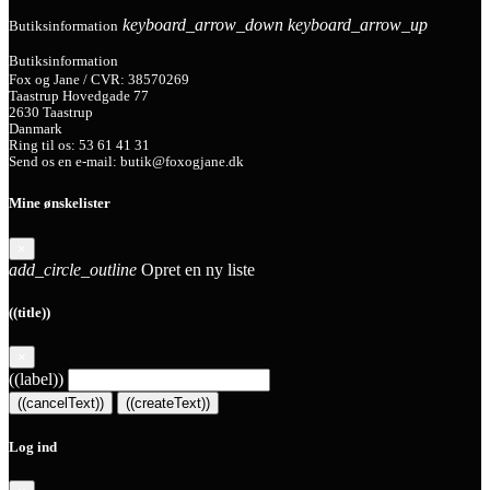
keyboard_arrow_down
keyboard_arrow_up
Butiksinformation
Butiksinformation
Fox og Jane / CVR: 38570269
Taastrup Hovedgade 77
2630 Taastrup
Danmark
Ring til os:
53 61 41 31
Send os en e-mail:
butik@foxogjane.dk
Mine ønskelister
×
add_circle_outline
Opret en ny liste
((title))
×
((label))
((cancelText))
((createText))
Log ind