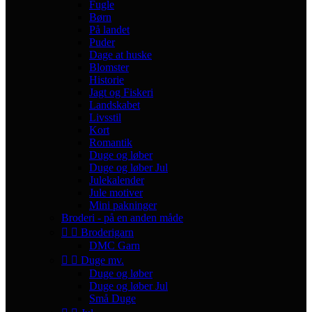
Fugle
Børn
På landet
Puder
Dage at huske
Blomster
Historie
Jagt og Fiskeri
Landskabet
Livsstil
Kort
Romantik
Duge og løber
Duge og løber Jul
Julekalender
Jule motiver
Mini pakninger
Broderi - på en anden måde


Broderigarn
DMC Garn


Duge mv.
Duge og løber
Duge og løber Jul
Små Duge