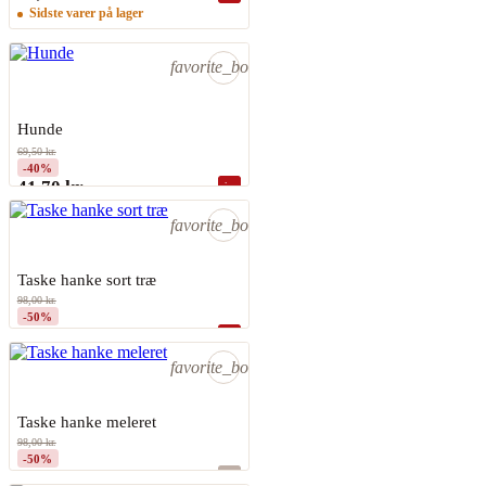
Sidste varer på lager
favorite_border
Hunde
VERHEES
69,50 kr.
-40%
41,70 kr.
shopping_bag
På lager
favorite_border
Taske hanke sort træ
98,00 kr.
-50%
49,00 kr.
shopping_bag
På lager
favorite_border
Taske hanke meleret
98,00 kr.
-50%
49,00 kr.
shopping_bag