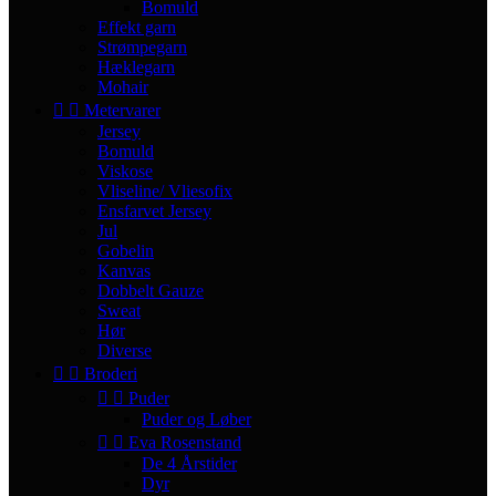
Bomuld
Effekt garn
Strømpegarn
Hæklegarn
Mohair


Metervarer
Jersey
Bomuld
Viskose
Vliseline/ Vliesofix
Ensfarvet Jersey
Jul
Gobelin
Kanvas
Dobbelt Gauze
Sweat
Hør
Diverse


Broderi


Puder
Puder og Løber


Eva Rosenstand
De 4 Årstider
Dyr