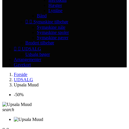
BH/bikini
Hægter
Lynlåse
Bånd


Symaskine tilbehør
Symaskine nåle
Symaskine spoler
Symaskine pærer
Broderi tilbehør


UDSALG
Udsalg bøger
Arrangementer
Gavekort
Forside
UDSALG
Upsala Muud
-50%
search