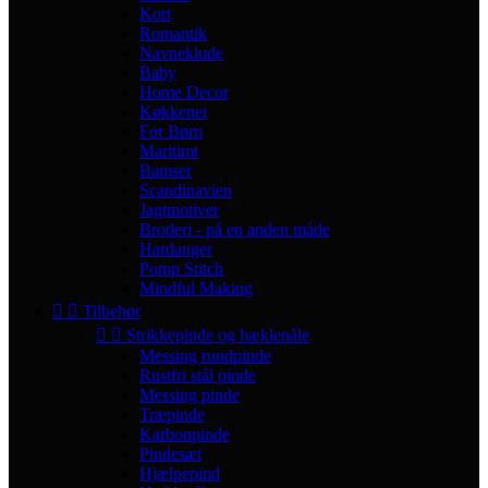
Kort
Romantik
Navneklude
Baby
Home Decor
Køkkenet
For Børn
Maritimt
Bamser
Scandinavien
Jagtmotiver
Broderi - på en anden måde
Hardanger
Pomp Stitch
Mindful Making


Tilbehør


Strikkepinde og hæklenåle
Messing rundpinde
Rustfri stål pinde
Messing pinde
Træpinde
Karbonpinde
Pindesæt
Hjælpepind