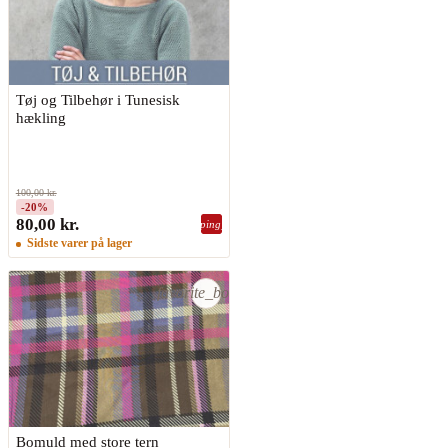
Tøj og Tilbehør i Tunesisk
hækling
100,00 kr.
-20%
80,00 kr.
shopping_bag
Sidste varer på lager
favorite_border
Bomuld med store tern