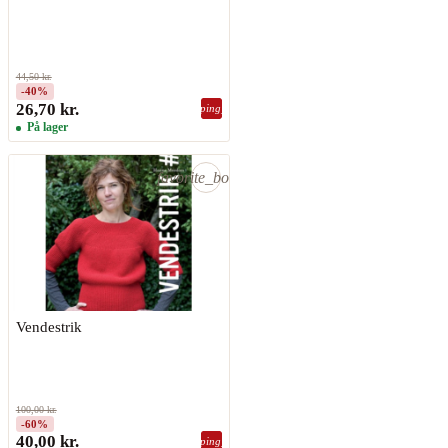
44,50 kr.
-40%
26,70 kr.
shopping_bag
På lager
favorite_border
Vendestrik
100,00 kr.
-60%
40,00 kr.
shopping_bag