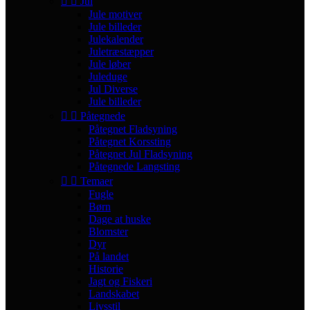


Jul
Jule motiver
Jule billeder
Julekalender
Juletræstæpper
Jule løber
Juleduge
Jul Diverse
Jule billeder


Påtegnede
Påtegnet Fladsyning
Påtegnet Korssting
Påtegnet Jul Fladsyning
Påtegnede Langsting


Temaer
Fugle
Børn
Dage at huske
Blomster
Dyr
På landet
Historie
Jagt og Fiskeri
Landskabet
Livsstil