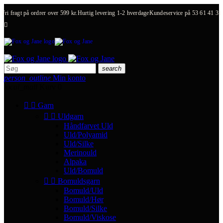
Fri fragt på ordrer over 599 kr.
Hurtig levering 1-2 hverdage
Kundeservice på
53 61 41 31

search
person_outline
Min konto
local_mall
Kurv
0


Garn


Uldgarn
Håndfarvet Uld
Uld/Polyamid
Uld/Silke
Merinould
Alpaka
Uld/Bomuld


Bomuldsgarn
Bomuld/Uld
Bomuld/Hør
Bomuld/Silke
Bomuld/Viskose