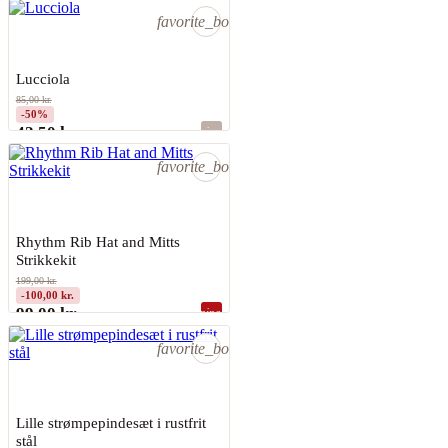
Sidste varer på lager
favorite_border
Lucciola
LANA GROSSA
85,00 kr.
-50%
42,50 kr.
shopping_bag
På lager
favorite_border
Rhythm Rib Hat and Mitts
Strikkekit
PERMIN
199,00 kr.
-100,00 kr.
99,00 kr.
shopping_bag
Sidste varer på lager
favorite_border
Lille strømpepindesæt i rustfrit
stål