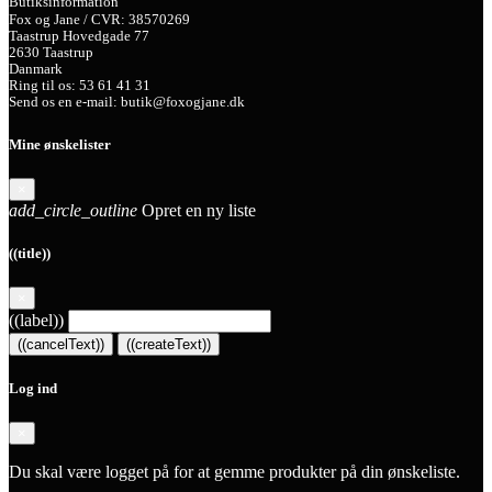
Butiksinformation
Fox og Jane / CVR: 38570269
Taastrup Hovedgade 77
2630 Taastrup
Danmark
Ring til os:
53 61 41 31
Send os en e-mail:
butik@foxogjane.dk
Mine ønskelister
×
add_circle_outline
Opret en ny liste
((title))
×
((label))
((cancelText))
((createText))
Log ind
×
Du skal være logget på for at gemme produkter på din ønskeliste.