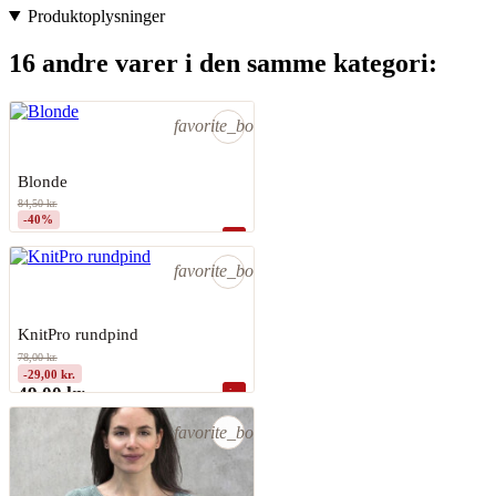
Produktoplysninger
16 andre varer i den samme kategori:
favorite_border
Blonde
84,50 kr.
-40%
50,70 kr.
shopping_bag
På lager
favorite_border
KnitPro rundpind
KNIT PRO
78,00 kr.
-29,00 kr.
49,00 kr.
shopping_bag
På lager
favorite_border