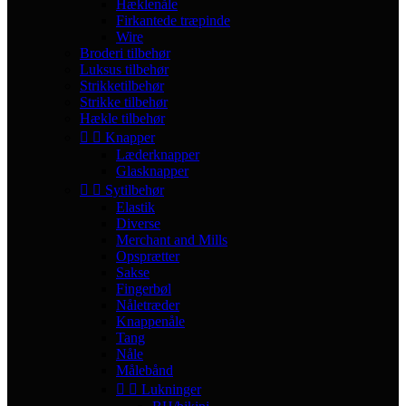
Hæklenåle
Firkantede træpinde
Wire
Broderi tilbehør
Luksus tilbehør
Strikketilbehør
Strikke tilbehør
Hækle tilbehør


Knapper
Læderknapper
Glasknapper


Sytilbehør
Elastik
Diverse
Merchant and Mills
Opsprætter
Sakse
Fingerbøl
Nåletræder
Knappenåle
Tang
Nåle
Målebånd


Lukninger