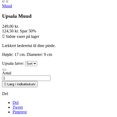


Muud
Upsala Muud
249,00 kr.
124,50 kr.
Spar 50%

Sidste varer på lager
Lækkert læderetui til dine pinde.
Højde: 17 cm. Diameter: 9 cm
Upsala farve:
Antal

Læg i indkøbskurv
Del
Del
Tweet
Pinterest