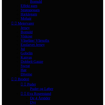
Bomuld
Effekt garn
Strømpegarn
Hæklegarn
Mohair


Metervarer
Jersey
Bomuld
Viskose
Vliseline/ Vliesofix
Ensfarvet Jersey
Jul
Gobelin
Kanvas
Dobbelt Gauze
Sweat
Hør
Diverse


Broderi


Puder
Puder og Løber


Eva Rosenstand
De 4 Årstider
Dyr