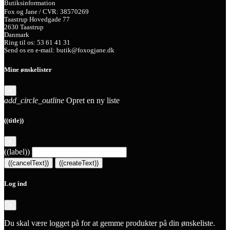
Butiksinformation
Fox og Jane / CVR: 38570269
Taastrup Hovedgade 77
2630 Taastrup
Danmark
Ring til os:
53 61 41 31
Send os en e-mail:
butik@foxogjane.dk
Mine ønskelister
×
add_circle_outline
Opret en ny liste
((title))
×
((label))
((cancelText))
((createText))
Log ind
×
Du skal være logget på for at gemme produkter på din ønskeliste.