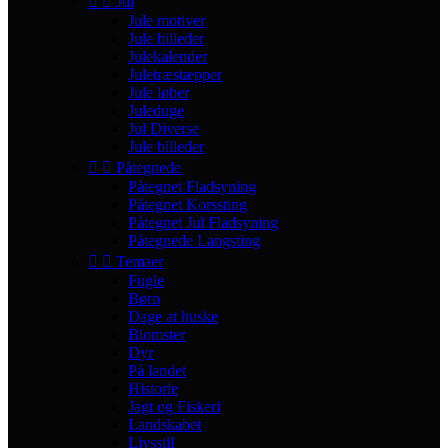


Jul
Jule motiver
Jule billeder
Julekalender
Juletræstæpper
Jule løber
Juleduge
Jul Diverse
Jule billeder


Påtegnede
Påtegnet Fladsyning
Påtegnet Korssting
Påtegnet Jul Fladsyning
Påtegnede Langsting


Temaer
Fugle
Børn
Dage at huske
Blomster
Dyr
På landet
Historie
Jagt og Fiskeri
Landskabet
Livsstil