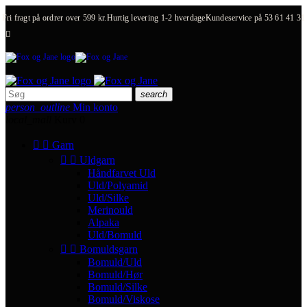
Fri fragt på ordrer over 599 kr.
Hurtig levering 1-2 hverdage
Kundeservice på
53 61 41 31

search
person_outline
Min konto
local_mall
Kurv
0


Garn


Uldgarn
Håndfarvet Uld
Uld/Polyamid
Uld/Silke
Merinould
Alpaka
Uld/Bomuld


Bomuldsgarn
Bomuld/Uld
Bomuld/Hør
Bomuld/Silke
Bomuld/Viskose