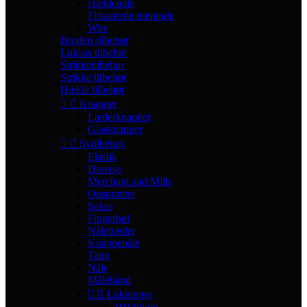
Hæklenåle
Firkantede træpinde
Wire
Broderi tilbehør
Luksus tilbehør
Strikketilbehør
Strikke tilbehør
Hækle tilbehør


Knapper
Læderknapper
Glasknapper


Sytilbehør
Elastik
Diverse
Merchant and Mills
Opsprætter
Sakse
Fingerbøl
Nåletræder
Knappenåle
Tang
Nåle
Målebånd


Lukninger