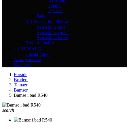
BH/bikini
Hægter
Lynlåse
Bånd


Symaskine tilbehør
Symaskine nåle
Symaskine spoler
Symaskine pærer
Broderi tilbehør


UDSALG
Udsalg bøger
Arrangementer
Gavekort
Forside
Broderi
Temaer
Bamser
Bamse i bad R540
search