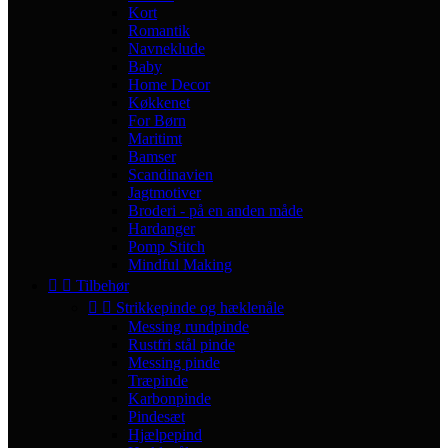
Kort
Romantik
Navneklude
Baby
Home Decor
Køkkenet
For Børn
Maritimt
Bamser
Scandinavien
Jagtmotiver
Broderi - på en anden måde
Hardanger
Pomp Stitch
Mindful Making


Tilbehør


Strikkepinde og hæklenåle
Messing rundpinde
Rustfri stål pinde
Messing pinde
Træpinde
Karbonpinde
Pindesæt
Hjælpepind