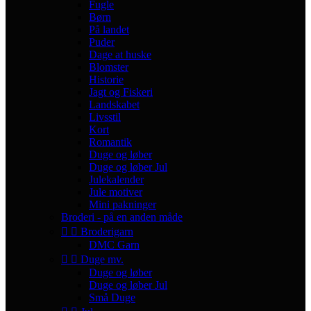
Fugle
Børn
På landet
Puder
Dage at huske
Blomster
Historie
Jagt og Fiskeri
Landskabet
Livsstil
Kort
Romantik
Duge og løber
Duge og løber Jul
Julekalender
Jule motiver
Mini pakninger
Broderi - på en anden måde


Broderigarn
DMC Garn


Duge mv.
Duge og løber
Duge og løber Jul
Små Duge